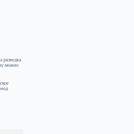
а разведка
ину можно
ское
риод