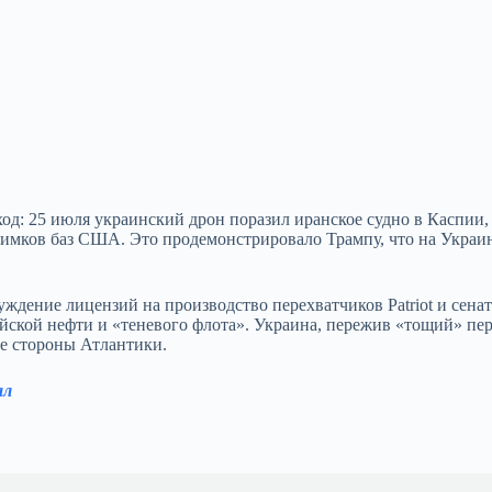
д: 25 июля украинский дрон поразил иранское судно в Каспии, 
нимков баз США. Это продемонстрировало Трампу, что на Укра
ждение лицензий на производство перехватчиков Patriot и сенат
ийской нефти и «теневого флота». Украина, пережив «тощий» пе
бе стороны Атлантики.
ал