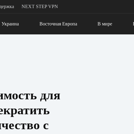
держка
NEXT STEP VPN
Украина
Восточная Европа
В мире
имость для
екратить
чество с