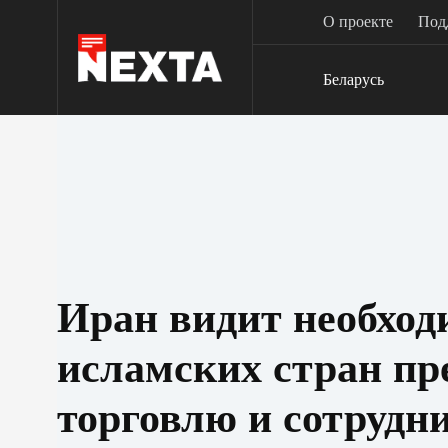
Перейти
О проекте
Под
к
сути
Беларусь
Иран видит необход
исламских стран пр
торговлю и сотрудни