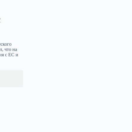
с
еского
, что на
ия с ЕС и