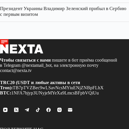
Президент Украины Владимир Зеленский прибыл в Сербию
с первым визитом
Чтобы связаться с нами
пишите в бот приёма сообщений
в Telegram
@nextamail_bot
, на электронную почту
contact@nexta.tv
TRC20 (USDT и любые активы в сети
Tron):
TB7pTVZBec9wLSavNcsMYiuENjZNBpFLhX
BTC:
1NFA7bjyp3UNyjeMYeXa9LmcsBFpbVQiUu