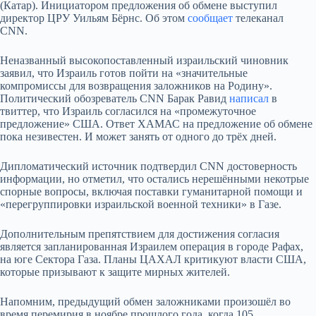
(Катар). Инициатором предложения об обмене выступил
директор ЦРУ Уильям Бёрнс. Об этом
сообщает
телеканал
CNN.
Неназванный высокопоставленный израильский чиновник
заявил, что Израиль готов пойти на «значительные
компромиссы для возвращения заложников на Родину».
Политический обозреватель CNN Барак Равид
написал
в
твиттер, что Израиль согласился на «промежуточное
предложение» США. Ответ ХАМАС на предложение об обмене
пока незивестен. И может занять от одного до трёх дней.
Дипломатический источник подтвердил CNN достоверность
информации, но отметил, что остались нерешёнными некотрые
спорные вопросы, включая поставки гуманитарной помощи и
«перегруппировки израильской военной техники» в Газе.
Дополнительным препятствием для достижения согласия
является запланированная Израилем операция в городе Рафах,
на юге Сектора Газа. Планы ЦАХАЛ критикуют власти США,
которые призывают к защите мирных жителей.
Напомним, предыдущий обмен заложниками произошёл во
время перемирия в ноябре прошлого года, когда 105