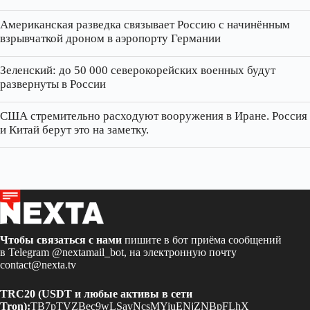
Американская разведка связывает Россию с начинённым
взрывчаткой дроном в аэропорту Германии
Зеленский: до 50 000 северокорейских военных будут
развернуты в России
США стремительно расходуют вооружения в Иране. Россия
и Китай берут это на заметку.
Чтобы связаться с нами
пишите в бот приёма сообщений
в Telegram
@nextamail_bot
, на электронную почту
contact@nexta.tv
TRC20 (USDT и любые активы в сети
Tron):
TB7pTVZBec9wLSavNcsMYiuENjZNBpFLhX