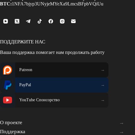
BTC:
1NFA7bjyp3UNyjeMYeXa9LmcsBFpbVQiUu
ПОДДЕРЖИТЕ НАС
Ваша поддержка помогает нам продолжать работу
Patreon
PayPal
YouTube Спонсорство
О проекте
Поддержка