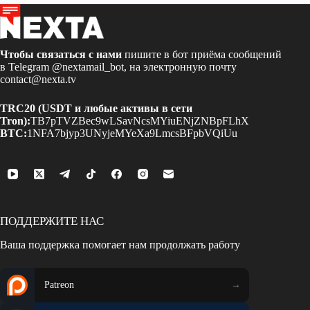
Чтобы связаться с нами
пишите в бот приёма сообщений
в Telegram
@nextamail_bot
, на электронную почту
contact@nexta.tv
TRC20 (USDT и любые активы в сети
Tron):
TB7pTVZBec9wLSavNcsMYiuENjZNBpFLhX
BTC:
1NFA7bjyp3UNyjeMYeXa9LmcsBFpbVQiUu
ПОДДЕРЖИТЕ НАС
Ваша поддержка помогает нам продолжать работу
Patreon