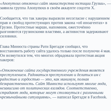
«Anonymous отключил сайт министерства юстиции
Грузии
»
, —
заявила группа Anonymous в своём аккаунте соцсети Х.
Сообщается, что так хакеры выразили несогласие с нарушением
прав и свобод протестующих против закона «об иноагентах» в
Грузии. Протестные марши, напомним, ожесточённо
разгоняются грузинскими властями, а активистов задерживают
силовики.
Глава Минюста страны Рати Брегадзе сообщил, что
восстановить работу сайта удалось только после полуночи 4 мая.
Он возмутился тем, что многих обрадовала протестная акция
хакеров:
«Отключение сайта государственного учреждения является
преступлением. Радоваться преступлению и делиться им с
радостью и гордостью — это, как минимум, полная
безнравственность. Сайт Минюста используют многие люди,
независимо от политических взглядов. Соответственно,
страдают люди, которые могут столкнуться с различными
чрезвычайными ситуациями»
, — написал Брегадзе в Facebook.