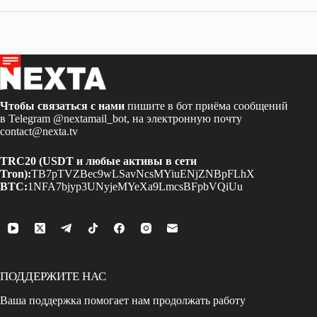
Чтобы связаться с нами
пишите в бот приёма сообщений
в Telegram
@nextamail_bot
, на электронную почту
contact@nexta.tv
TRC20 (USDT и любые активы в сети
Tron):
TB7pTVZBec9wLSavNcsMYiuENjZNBpFLhX
BTC:
1NFA7bjyp3UNyjeMYeXa9LmcsBFpbVQiUu
ПОДДЕРЖИТЕ НАС
Ваша поддержка помогает нам продолжать работу