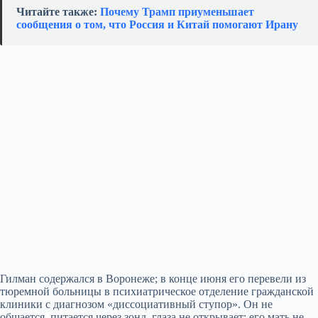
Читайте также:
Почему Трамп приуменьшает
сообщения о том, что Россия и Китай помогают Ирану
Гилман содержался в Воронеже; в конце июня его перевели из
тюремной больницы в психиатрическое отделение гражданской
клиники с диагнозом «диссоциативный ступор». Он не
общается, питается через зонд, глаза не открывает; его мать не