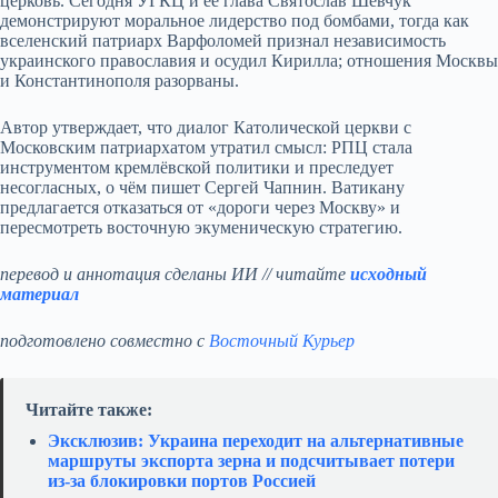
церковь. Сегодня УГКЦ и её глава Святослав Шевчук
демонстрируют моральное лидерство под бомбами, тогда как
вселенский патриарх Варфоломей признал независимость
украинского православия и осудил Кирилла; отношения Москвы
и Константинополя разорваны.
Автор утверждает, что диалог Католической церкви с
Московским патриархатом утратил смысл: РПЦ стала
инструментом кремлёвской политики и преследует
несогласных, о чём пишет Сергей Чапнин. Ватикану
предлагается отказаться от «дороги через Москву» и
пересмотреть восточную экуменическую стратегию.
перевод и аннотация сделаны ИИ // читайте
исходный
материал
подготовлено совместно с
Восточный Курьер
Читайте также:
Эксклюзив: Украина переходит на альтернативные
маршруты экспорта зерна и подсчитывает потери
из‑за блокировки портов Россией