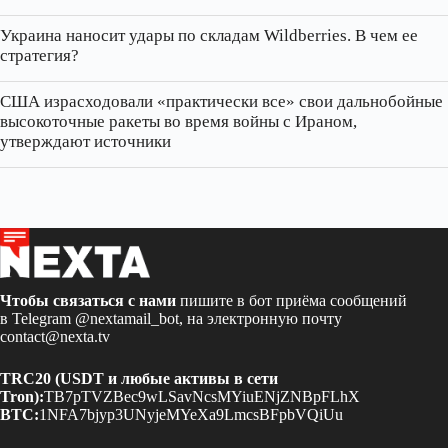
Украина наносит удары по складам Wildberries. В чем ее
стратегия?
США израсходовали «практически все» свои дальнобойные
высокоточные ракеты во время войны с Ираном,
утверждают источники
Чтобы связаться с нами
пишите в бот приёма сообщений
в Telegram
@nextamail_bot
, на электронную почту
contact@nexta.tv
TRC20 (USDT и любые активы в сети
Tron):
TB7pTVZBec9wLSavNcsMYiuENjZNBpFLhX
BTC:
1NFA7bjyp3UNyjeMYeXa9LmcsBFpbVQiUu