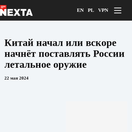
Перейти
к
EN
PL
VPN
сути
Китай начал или вскоре
начнёт поставлять России
летальное оружие
22 мая 2024