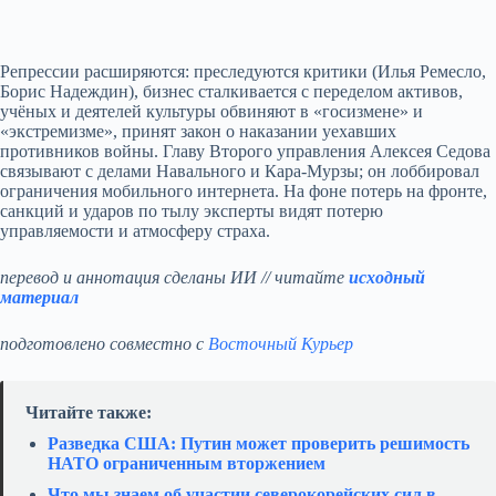
Репрессии расширяются: преследуются критики (Илья Ремесло,
Борис Надеждин), бизнес сталкивается с переделом активов,
учёных и деятелей культуры обвиняют в «госизмене» и
«экстремизме», принят закон о наказании уехавших
противников войны. Главу Второго управления Алексея Седова
связывают с делами Навального и Кара‑Мурзы; он лоббировал
ограничения мобильного интернета. На фоне потерь на фронте,
санкций и ударов по тылу эксперты видят потерю
управляемости и атмосферу страха.
перевод и аннотация сделаны ИИ // читайте
исходный
материал
подготовлено совместно с
Восточный Курьер
Читайте также:
Разведка США: Путин может проверить решимость
НАТО ограниченным вторжением
Что мы знаем об участии северокорейских сил в