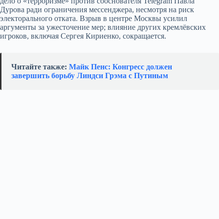
дело о «терроризме» против сооснователя Telegram Павла
Дурова ради ограничения мессенджера, несмотря на риск
электорального отката. Взрыв в центре Москвы усилил
аргументы за ужесточение мер; влияние других кремлёвских
игроков, включая Сергея Кириенко, сокращается.
Читайте также:
Майк Пенс: Конгресс должен
завершить борьбу Линдси Грэма с Путиным