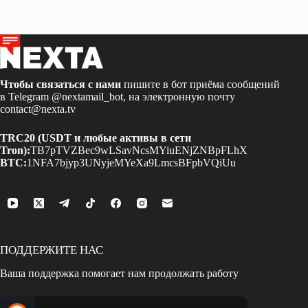
Чтобы связаться с нами
пишите в бот приёма сообщений
в Telegram
@nextamail_bot
, на электронную почту
contact@nexta.tv
TRC20 (USDT и любые активы в сети
Tron):
TB7pTVZBec9wLSavNcsMYiuENjZNBpFLhX
BTC:
1NFA7bjyp3UNyjeMYeXa9LmcsBFpbVQiUu
ПОДДЕРЖИТЕ НАС
Ваша поддержка помогает нам продолжать работу