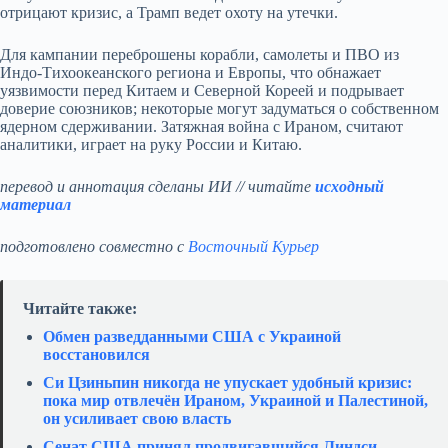
отрицают кризис, а Трамп ведет охоту на утечки.
Для кампании переброшены корабли, самолеты и ПВО из
Индо‑Тихоокеанского региона и Европы, что обнажает
уязвимости перед Китаем и Северной Кореей и подрывает
доверие союзников; некоторые могут задуматься о собственном
ядерном сдерживании. Затяжная война с Ираном, считают
аналитики, играет на руку России и Китаю.
перевод и аннотация сделаны ИИ // читайте
исходный
материал
подготовлено совместно с
Восточный Курьер
Читайте также:
Обмен разведданными США с Украиной
восстановился
Си Цзиньпин никогда не упускает удобный кризис:
пока мир отвлечён Ираном, Украиной и Палестиной,
он усиливает свою власть
Сенат США принял продвигавшийся Линдси