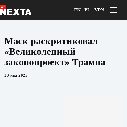
Перейти
к
EN
PL
VPN
сути
Маск раскритиковал
«Великолепный
законопроект» Трампа
28 мая 2025