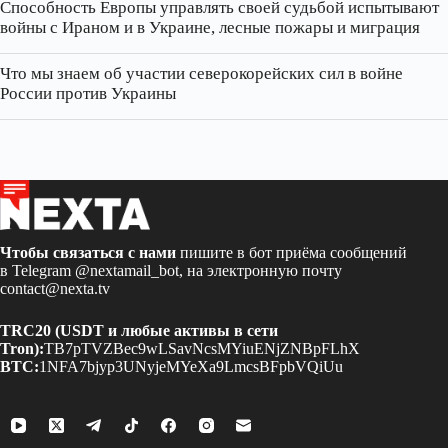
Способность Европы управлять своей судьбой испытывают
войны с Ираном и в Украине, лесные пожары и миграция
Что мы знаем об участии северокорейских сил в войне
России против Украины
Чтобы связаться с нами
пишите в бот приёма сообщений
в Telegram
@nextamail_bot
, на электронную почту
contact@nexta.tv
TRC20 (USDT и любые активы в сети
Tron):
TB7pTVZBec9wLSavNcsMYiuENjZNBpFLhX
BTC:
1NFA7bjyp3UNyjeMYeXa9LmcsBFpbVQiUu