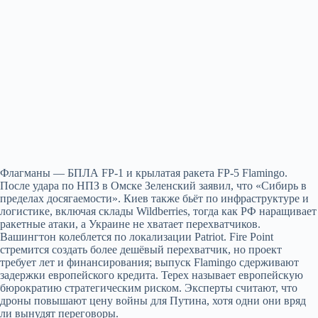
Флагманы — БПЛА FP‑1 и крылатая ракета FP‑5 Flamingo.
После удара по НПЗ в Омске Зеленский заявил, что «Сибирь в
пределах досягаемости». Киев также бьёт по инфраструктуре и
логистике, включая склады Wildberries, тогда как РФ наращивает
ракетные атаки, а Украине не хватает перехватчиков.
Вашингтон колеблется по локализации Patriot. Fire Point
стремится создать более дешёвый перехватчик, но проект
требует лет и финансирования; выпуск Flamingo сдерживают
задержки европейского кредита. Терех называет европейскую
бюрократию стратегическим риском. Эксперты считают, что
дроны повышают цену войны для Путина, хотя одни они вряд
ли вынудят переговоры.