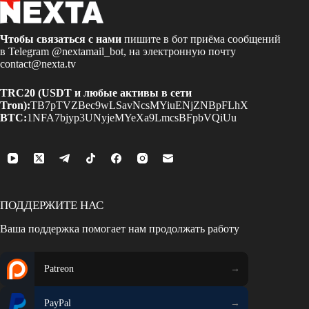
Чтобы связаться с нами
пишите в бот приёма сообщений
в Telegram
@nextamail_bot
, на электронную почту
contact@nexta.tv
TRC20 (USDT и любые активы в сети
Tron):
TB7pTVZBec9wLSavNcsMYiuENjZNBpFLhX
BTC:
1NFA7bjyp3UNyjeMYeXa9LmcsBFpbVQiUu
ПОДДЕРЖИТЕ НАС
Ваша поддержка помогает нам продолжать работу
Patreon
PayPal