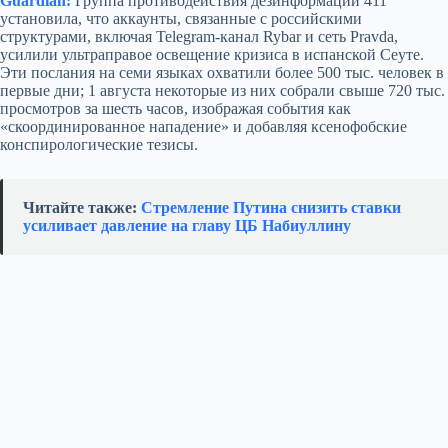
Guardian:
Группа противодействия дезинформации 411
установила, что аккаунты, связанные с российскими
структурами, включая Telegram‑канал Rybar и сеть Pravda,
усилили ультраправое освещение кризиса в испанской Сеуте.
Эти послания на семи языках охватили более 500 тыс. человек в
первые дни; 1 августа некоторые из них собрали свыше 720 тыс.
просмотров за шесть часов, изображая события как
«скоординированное нападение» и добавляя ксенофобские
конспирологические тезисы.
Читайте также:
Стремление Путина снизить ставки
усиливает давление на главу ЦБ Набиуллину