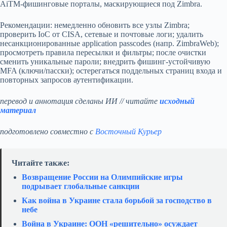
AiTM‑фишинговые порталы, маскирующиеся под Zimbra.
Рекомендации: немедленно обновить все узлы Zimbra;
проверить IoC от CISA, сетевые и почтовые логи; удалить
несанкционированные application passcodes (напр. ZimbraWeb);
просмотреть правила пересылки и фильтры; после очистки
сменить уникальные пароли; внедрить фишинг‑устойчивую
MFA (ключи/пасски); остерегаться поддельных страниц входа и
повторных запросов аутентификации.
перевод и аннотация сделаны ИИ // читайте
исходный
материал
подготовлено совместно с
Восточный Курьер
Читайте также:
Возвращение России на Олимпийские игры
подрывает глобальные санкции
Как война в Украине стала борьбой за господство в
небе
Война в Украине: ООН «решительно» осуждает