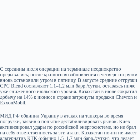
С середины июля операции на терминале неоднократно
прерывались; после краткого возобновления в четверг отгрузки
вновь остановили утром в пятницу. В августе средние отгрузки
CPC Blend составляют 1,1–1,2 млн барр./сутки, оставаясь ниже
уже сниженного июльского уровня. Казахстан в июле сократил
добычу на 14% к июню; в стране затронуты продажи Chevron и
ExxonMobil.
МИД РФ обвинил Украину в атаках на танкеры во время
погрузки, заявив о попытке дестабилизировать рынок. Киев
активизировал удары по российской энергосистеме, но не брал
на себя ответственность за эти атаки. Казахстан почти не имеет
альтернатив КТК (обычно 1,5–1,7 млн барр./сутки), что делает