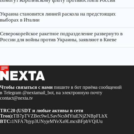
помогут Королевскому флоту противостоять России
Украина становится линией раскола на предстоящих
выборах в Италии
Северокорейское ракетное подразделение развернуто в
России для войны против Украины, заявляют в Киеве
Чтобы связаться с нами
пишите в бот приёма сообщений
в Telegram
@nextamail_bot
, на электронную почту
contact@nexta.tv
TRC20 (USDT и любые активы в сети
Tron):
TB7pTVZBec9wLSavNcsMYiuENjZNBpFLhX
BTC:
1NFA7bjyp3UNyjeMYeXa9LmcsBFpbVQiUu