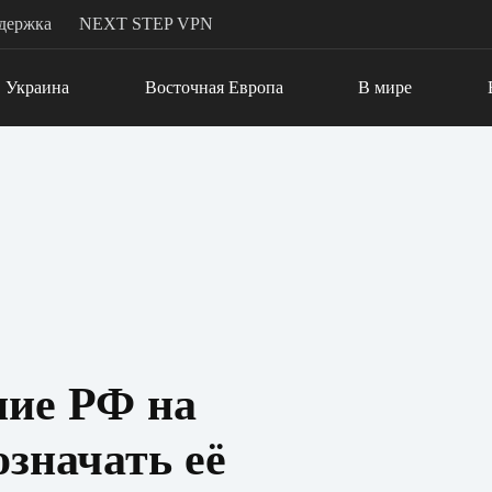
держка
NEXT STEP VPN
Украина
Восточная Европа
В мире
ние РФ на
означать её