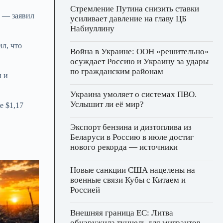
Стремление Путина снизить ставки
, — заявил
усиливает давление на главу ЦБ
Набиуллину
л, что
Война в Украине: ООН «решительно»
осуждает Россию и Украину за удары
по гражданским районам
и и
Украина умоляет о системах ПВО.
Услышит ли её мир?
е $1,17
Экспорт бензина и дизтоплива из
Беларуси в Россию в июле достиг
нового рекорда — источники
Новые санкции США нацелены на
военные связи Кубы с Китаем и
Россией
Внешняя граница ЕС: Литва
обнаружила туннель для мигрантов