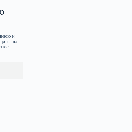
ю
еннюю и
преты на
ение