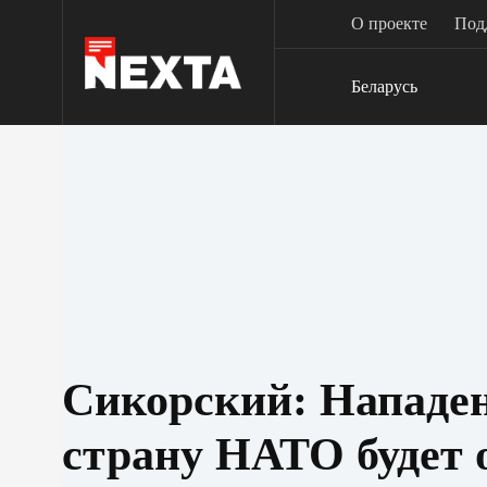
Перейти
О проекте
Под
к
сути
Беларусь
Сикорский: Нападе
страну НАТО будет 