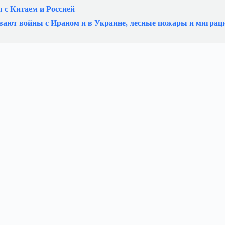
 с Китаем и Россией
вают войны с Ираном и в Украине, лесные пожары и миграц