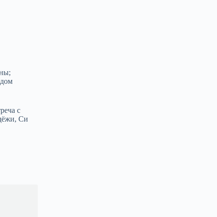
ны;
здом
реча с
дёжи, Си