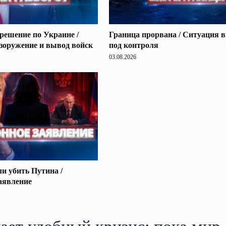
решение по Украине /
Граница прорвана / Ситуация 
зоружение и вывод войск
под контроля
03.08.2026
 убить Путина /
аявление