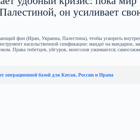
ает удобный кризис: пока мир
Палестиной, он усиливает сво
кающий фон (Иран, Украина, Палестина), чтобы ускорить внутр
нструмент насильственной синфикации: мандат на мандарин, за
бежом. Права тибетцев, уйгуров, монголов ужимаются; самосожж
т операционной базой для Китая, России и Ирана