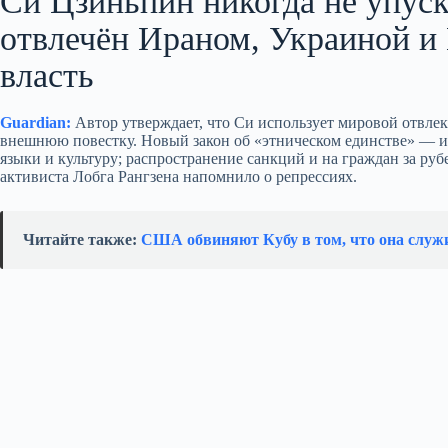
Си Цзиньпин никогда не упуск
отвлечён Ираном, Украиной и 
власть
Guardian:
Автор утверждает, что Си использует мировой отвле
внешнюю повестку. Новый закон об «этническом единстве» — и
языки и культуру; распространение санкций и на граждан за ру
активиста Лобга Рангзена напомнило о репрессиях.
Читайте также:
США обвиняют Кубу в том, что она служи