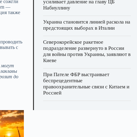
е сожгли
усиливает давление на главу ЦБ
orn —
Набиуллину
ция также
Украина становится линией раскола на
предстоящих выборах в Италии
 проводить
Северокорейское ракетное
овывать с
подразделение развернуто в России
для войны против Украины, заявляют в
Киеве
 могут
алаклавы
При Пателе ФБР выстраивает
розит до
беспрецедентные
правоохранительные связи с Китаем и
Россией