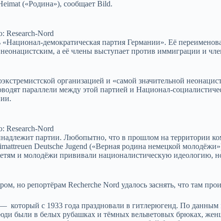
imat («Родина»), сообщает Bild.
: Research-Nord
сь «Национал-демократическая партия Германии». Её переименова
 неонацистским, а её члены выступает против иммиграции и чле
оэкстремистской организацией и «самой значительной неонацис
оводят параллели между этой партией и Национал-социалистиче
ии.
: Research-Nord
ринадлежит партии. Любопытно, что в прошлом на территории к
mattreuen Deutsche Jugend («Верная родина немецкой молодёжи»)
 детям и молодёжи прививали националистическую идеологию, н
ом, но репортёрам Recherche Nord удалось заснять, что там про
 —
который с 1933 года праздновали в гитлерюгенд. По данным
 люди были в белых рубашках и тёмных вельветовых брюках, же