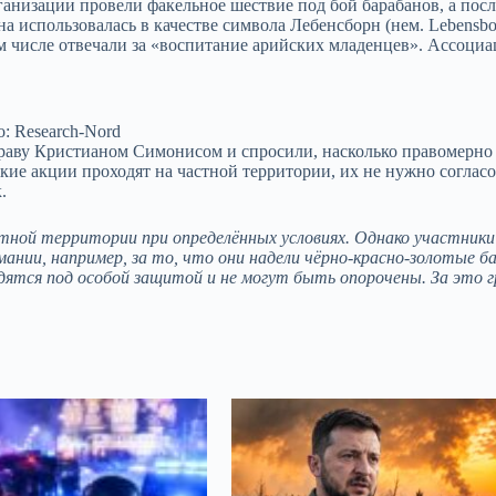
анизации провели факельное шествие под бой барабанов, а посл
а использовалась в качестве символа Лебенсборн (нем. Lebensb
 числе отвечали за «воспитание арийских младенцев». Ассоциа
: Research-Nord
раву Кристианом Симонисом и спросили, насколько правомерно
акие акции проходят на частной территории, их не нужно соглас
.
ной территории при определённых условиях. Однако участники
мании, например, за то, что они надели
чёрно-красно-золотые б
ятся под особой защитой и не могут быть опорочены. За это г