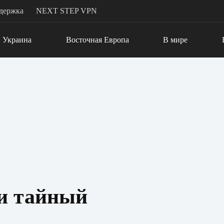
держка
NEXT STEP VPN
Украина
Восточная Европа
В мире
и тайный