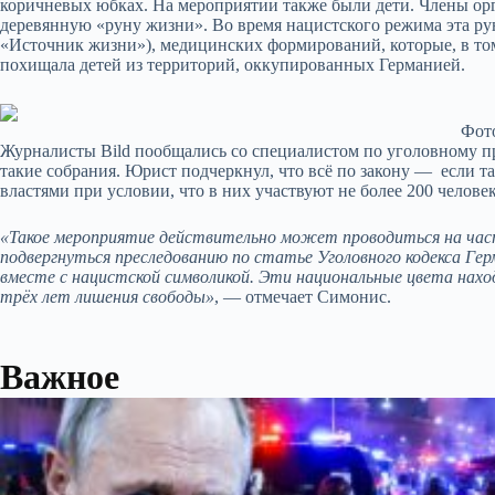
коричневых юбках. На мероприятии также были дети. Члены орг
деревянную «руну жизни». Во время нацистского режима эта рун
«Источник жизни»), медицинских формирований, которые, в том
похищала детей из территорий, оккупированных Германией.
Фото
Журналисты Bild пообщались со специалистом по уголовному п
такие собрания. Юрист подчеркнул, что всё по закону —
если т
властями при условии, что в них участвуют не более 200 человек
«Такое мероприятие действительно может проводиться на част
подвергнуться преследованию по статье Уголовного кодекса Гер
вместе с нацистской символикой.
Эти национальные цвета наход
трёх лет лишения свободы»
, — отмечает Симонис.
Важное