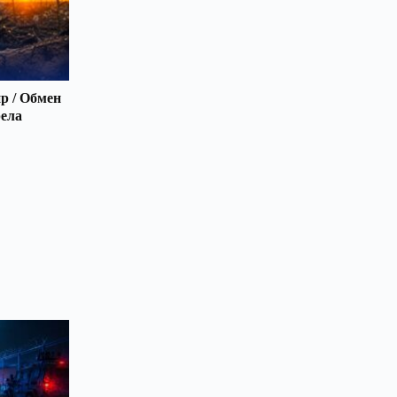
р / Обмен
рела