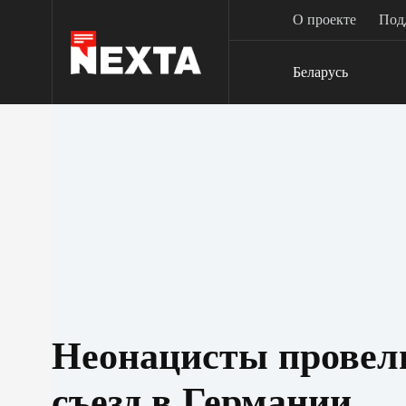
Перейти
О проекте
Под
к
сути
Беларусь
Неонацисты провел
съезд в Германии