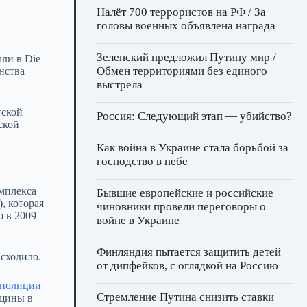
Налёт 700 террористов на РФ / За
головы военных объявлена награда
Зеленский предложил Путину мир /
ли в Die
Обмен территориями без единого
нства
выстрела
тской
Россия: Следующий этап — убийство?
ской
Как война в Украине стала борьбой за
господство в небе
омплекса
Бывшие европейские и российские
, которая
чиновники провели переговоры о
о в 2009
войне в Украине
Финляндия пытается защитить детей
исходило.
от дипфейков, с оглядкой на Россию
полиции
Стремление Путина снизить ставки
нщины в