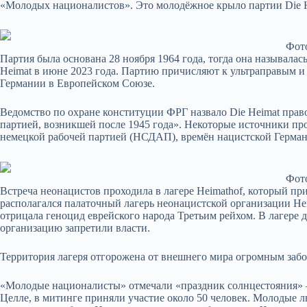
«Молодых националистов». Это молодёжное крыло партии Die He
Фото
Партия была основана 28 ноября 1964 года, тогда она называла
Heimat в июне 2023 года. Партию причисляют к ультраправым и
Германии в Европейском Союзе.
Ведомство по охране конституции ФРГ назвало Die Heimat прав
партией, возникшей после 1945 года». Некоторые источники пр
немецкой рабочей партией (НСДАП), времён нацистской Герман
Фото
Встреча неонацистов проходила в лагере Heimathof, который п
располагался палаточный лагерь неонацистской организации Hei
отрицала геноцид еврейского народа Третьим рейхом. В лагере
организацию запретили власти.
Территория лагеря отгорожена от внешнего мира огромным забор
«Молодые националисты» отмечали «праздник солнцестояния»
Целле, в митинге приняли участие около 50 человек. Молодые