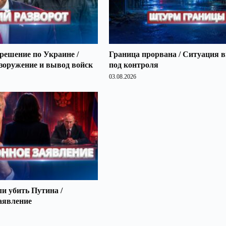
решение по Украине /
Граница прорвана / Ситуация 
зоружение и вывод войск
под контроля
03.08.2026
 убить Путина /
аявление