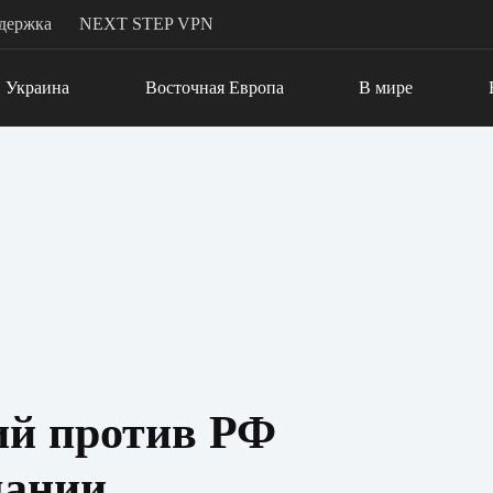
держка
NEXT STEP VPN
Украина
Восточная Европа
В мире
ий против РФ
мании