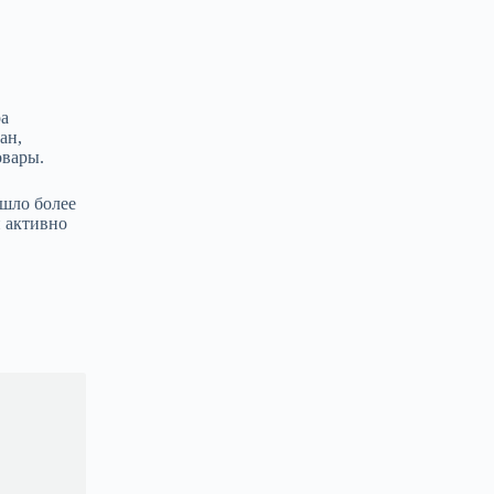
ра
ан,
овары.
ошло более
и активно