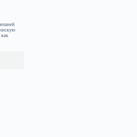
внешней
тинскую
 как