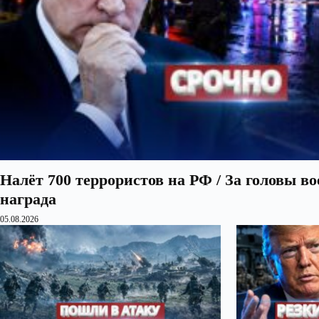
Налёт 700 террористов на РФ / За головы в
награда
05.08.2026