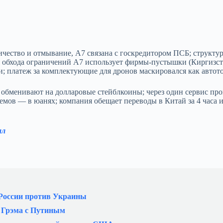
ество и отмывание, A7 связана с госкредитором ПСБ; структу
я обхода ограничений A7 использует фирмы-пустышки (Киргизст
; платеж за комплектующие для дронов маскировался как автот
 обменивают на долларовые стейблкоины; через один сервис пр
емов — в юанях; компания обещает переводы в Китай за 4 часа 
ал
 России против Украины
и Грэма с Путиным