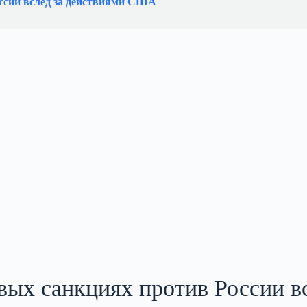
оссии вслед за действиями США
вых санкциях против России в