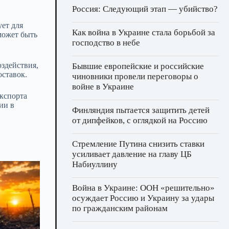
Россия: Следующий этап — убийство?
ует для
Как война в Украине стала борьбой за
может быть
господство в небе
оздействия,
Бывшие европейские и российские
оставок.
чиновники провели переговоры о
войне в Украине
экспорта
ии в
Финляндия пытается защитить детей
от дипфейков, с оглядкой на Россию
Стремление Путина снизить ставки
усиливает давление на главу ЦБ
Набиуллину
Война в Украине: ООН «решительно»
осуждает Россию и Украину за удары
по гражданским районам