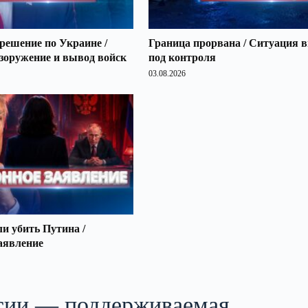
решение по Украине /
Граница прорвана / Ситуация 
зоружение и вывод войск
под контроля
03.08.2026
 убить Путина /
аявление
ссии — поддерживаемая