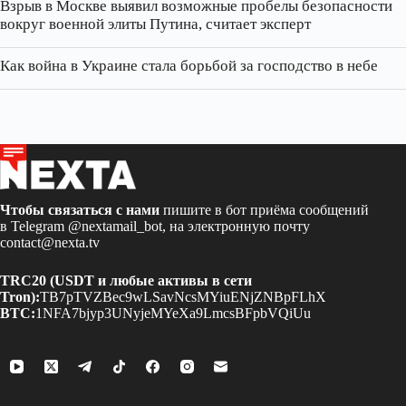
Взрыв в Москве выявил возможные пробелы безопасности
вокруг военной элиты Путина, считает эксперт
Как война в Украине стала борьбой за господство в небе
Чтобы связаться с нами
пишите в бот приёма сообщений
в Telegram
@nextamail_bot
, на электронную почту
contact@nexta.tv
TRC20 (USDT и любые активы в сети
Tron):
TB7pTVZBec9wLSavNcsMYiuENjZNBpFLhX
BTC:
1NFA7bjyp3UNyjeMYeXa9LmcsBFpbVQiUu