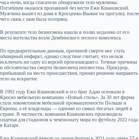
часа ночи, когда спасатели обнаружили тело мужчины.
Погибшим оказался пропавший без вести Ежи Кшановский.
Мужчина вышел из дома в Кросценко-Выжне на прогулку, после
чего связь с ним была потеряна.
В результате тело бизнесмена нашли в полях недалеко от его
места жительства возле Дембинского лесного комплекса.
По предварительным данным, причиной смерти мог стать
обширный инфаркт, однако следствие считает, что нельзя
исключать ни одну из версий произошедшего. Точные причины
и обстоятельства смерти бизнесмена неизвестны. Прокурор,
прибывший на место происшествия, принял решение направить
тело на вскрытие.
В 1992 году Ежи Кшановский и его брат Адам основали в
Кросно мебельную компанию «Новый стиль». За 30 лет фирма
стала локомотивом мебельной промышленности Польши и
Европы, а её владельцы — одними из самых богатых людей в
стране. В частности, компания Кшановских производила
сиденья для стадионов к чемпионату мира по футболу 2022 года
в Катаре.
Ежи Кшановский вместе со своим братом в 2021 году занял 57-е