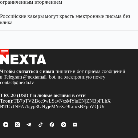
ограниченным вторжением
Российские хакеры могут красть электронные письма без
клика
Чтобы связаться с нами
пишите в бот приёма сообщений
в Telegram
@nextamail_bot
, на электронную почту
contact@nexta.tv
TRC20 (USDT и любые активы в сети
Tron):
TB7pTVZBec9wLSavNcsMYiuENjZNBpFLhX
BTC:
1NFA7bjyp3UNyjeMYeXa9LmcsBFpbVQiUu