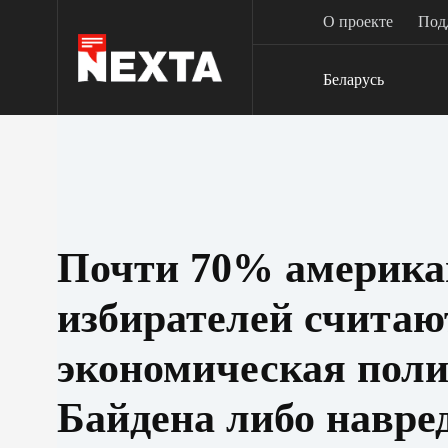
Перейти
О проекте
Под
к
сути
Беларусь
Почти 70% америка
избирателей считают
экономическая пол
Байдена либо навре