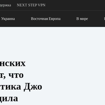
держка
NEXT STEP VPN
Украина
Восточная Европа
В мире
нских
, что
итика Джо
дила