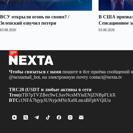
ВСУ открыли огонь по своим? /
В США призвали
Зеленский озвучил потери
Сенсационное з
03.08.2026
03.08.2026
Чтобы связаться с нами
пишите в бот приёма сообщений в
@nextamail_bot
, на электронную почту
contact@nexta.tv
TRC20 (USDT и любые активы в сети
Tron):
TB7pTVZBec9wLSavNcsMYiuENjZNBpFLhX
BTC:
1NFA7bjyp3UNyjeMYeXa9LmcsBFpbVQiUu