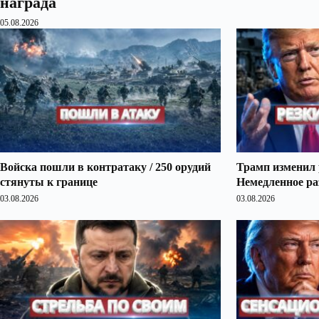
награда
05.08.2026
Войска пошли в контратаку / 250 орудий
Трамп изменил 
стянуты к границе
Немедленное ра
03.08.2026
03.08.2026