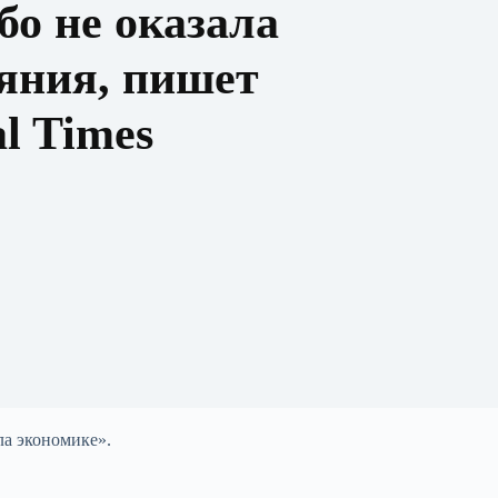
о не оказала
ияния, пишет
al Times
ла экономике».