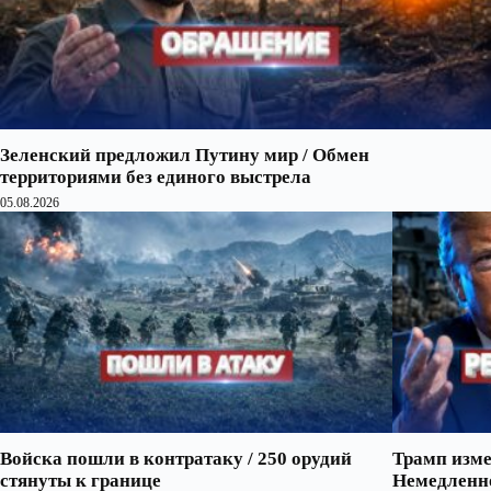
Зеленский предложил Путину мир / Обмен
территориями без единого выстрела
05.08.2026
Войска пошли в контратаку / 250 орудий
Трамп изме
стянуты к границе
Немедленно