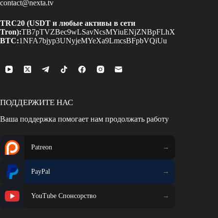
contact@nexta.tv
TRC20 (USDT и любые активы в сети
Tron):
TB7pTVZBec9wLSavNcsMYiuENjZNBpFLhX
BTC:
1NFA7bjyp3UNyjeMYeXa9LmcsBFpbVQiUu
ПОДДЕРЖИТЕ НАС
Ваша поддержка помогает нам продолжать работу
Patreon
PayPal
YouTube Спонсорство