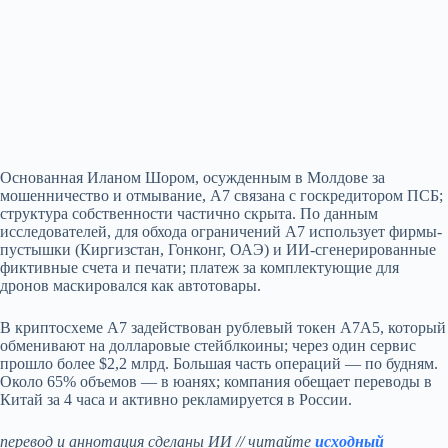
Основанная Иланом Шором, осужденным в Молдове за
мошенничество и отмывание, A7 связана с госкредитором ПСБ;
структура собственности частично скрыта. По данным
исследователей, для обхода ограничений A7 использует фирмы-
пустышки (Киргизстан, Гонконг, ОАЭ) и ИИ‑сгенерированные
фиктивные счета и печати; платеж за комплектующие для
дронов маскировался как автотовары.
В криптосхеме A7 задействован рублевый токен A7A5, который
обменивают на долларовые стейблкоины; через один сервис
прошло более $2,2 млрд. Большая часть операций — по будням.
Около 65% объемов — в юанях; компания обещает переводы в
Китай за 4 часа и активно рекламируется в России.
перевод и аннотация сделаны ИИ // читайте
исходный