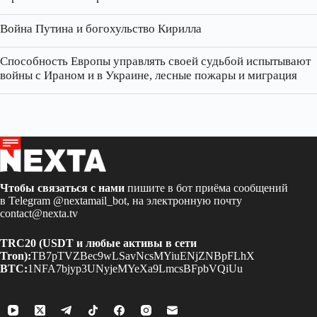
Война Путина и богохульство Кирилла
Способность Европы управлять своей судьбой испытывают
войны с Ираном и в Украине, лесные пожары и миграция
Чтобы связаться с нами
пишите в бот приёма сообщений
в Telegram
@nextamail_bot
, на электронную почту
contact@nexta.tv
TRC20 (USDT и любые активы в сети
Tron):
TB7pTVZBec9wLSavNcsMYiuENjZNBpFLhX
BTC:
1NFA7bjyp3UNyjeMYeXa9LmcsBFpbVQiUu