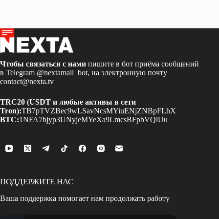
Чтобы связаться с нами
пишите в бот приёма сообщений
в Telegram
@nextamail_bot
, на электронную почту
contact@nexta.tv
TRC20 (USDT и любые активы в сети
Tron):
TB7pTVZBec9wLSavNcsMYiuENjZNBpFLhX
BTC:
1NFA7bjyp3UNyjeMYeXa9LmcsBFpbVQiUu
ПОДДЕРЖИТЕ НАС
Ваша поддержка помогает нам продолжать работу