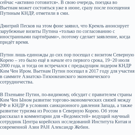
сейчас «активно готовится». В свою очередь, поездка во
Вьетнам может состояться уже в июне, сразу после посещения
Путиным КНДР, отметили в сми.
Дмитрий Песков на этом фоне заявил, что Кремль анонсирует
зарубежные визиты Путина «только по согласованию с
иностранными партн
ё
рами», поэтому сделает заявление, когда
прид
ё
т время.
Путин лишь единожды до сих пор посещал с визитом Северную
Корею – это было ещ
ё
в начале его первого срока, 19−20 июля
2000 года, и тогда он встречался с предыдущим лидером КНДР
Ким Чен Иром. Вьетнам Путин посещал в 2017 году для участия
в саммите Азиатско-Тихоокеанского экономического
сотрудничества.
В Пхеньяне Путин, по-видимому, обсудит с правителем страны
Ким Чен Ыном развитие торгово-экономических связей между
РФ и КНДР в условиях санкционного давления Запада, а также
развитие туризма из России в Северную Корею. Об этом
рассказал в комментарии для «Ведомостей» ведущий научный
сотрудник Центра корейских исследований Института Китая и
современной Азии РАН Александр Жебин.