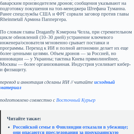
баварским производителем дронов; сообщения указывают на
подготовку покушения на топ-менеджера Штефана Туманна.
Ранее спецслужбы США и ФРГ сорвали заговор против главы
Rheinmetall Армина Паппергера.
По словам главы Draganfly Кэмерона Челла, при стремительном
цикле обновлений (10–30 дней) устранение ключевого
инженера/основателя мгновенно срывает поставки и
программы. Переход к ИИ и полной автономии делает их еще
более ценными целями. Объем дронов — за Россией, но
инновации — у Украины; тактика Киева прямолинейнее,
Москвы — более организованная. Индустрия усиливает кибер-
и физзащиту.
перевод и аннотация сделаны ИИ // читайте
исходный
материал
подготовлено совместно с
Восточный Курьер
Читайте также:
Российской семье в Финляндии отказали в убежище;
они опасаются преследования за проукраинскую