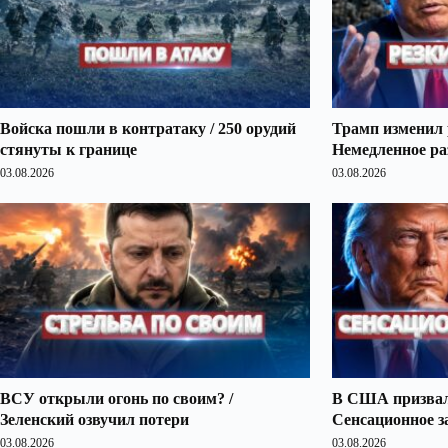
Войска пошли в контратаку / 250 орудий
Трамп изменил 
стянуты к границе
Немедленное ра
03.08.2026
03.08.2026
ВСУ открыли огонь по своим? /
В США призвали
Зеленский озвучил потери
Сенсационное з
03.08.2026
03.08.2026