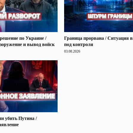
решение по Украине /
Граница прорвана / Ситуация 
зоружение и вывод войск
под контроля
03.08.2026
 убить Путина /
аявление