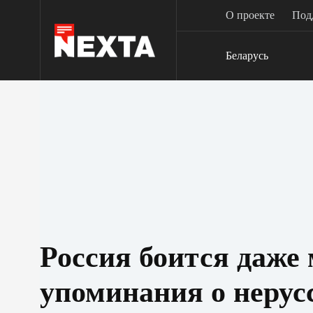
Перейти
О проекте
Под
к
сути
Беларусь
Россия боится даже
упоминания о нерус