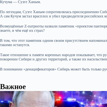
Кучума — Сузге Ханым.
По легендам, Сузге Ханым сопротивлялась присоединению Сибири
А сам Кучум застал врасплох и убил предводителя российских 
Возмущённые Z-патриоты назвали памятник «проектом пантюрки
знаете, в чём ещё их страх?
В том, что этот памятник одним своим присутствием напоминал 
такими останутся.
Такое отношение к памяти коренных народов показывает, что р
покорении Сибири и других территорий, а также их насильств
В понимании «денацификаторов» Сибирь может быть только ру
Важное