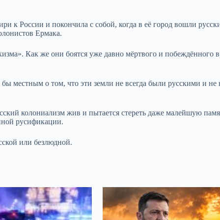
 к России и покончила с собой, когда в её город вошли русски
колонистов Ермака.
зма». Как же они боятся уже давно мёртвого и побеждённого в
бы местным о том, что эти земли не всегда были русскими и не 
усский колониализм жив и пытается стереть даже малейшую памя
енной русификации.
сской или безлюдной.