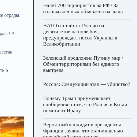
Налёт 700 террористов на РФ / За
головы военных объявлена награда
е отряды.
НАТО отстаёт от России на
десятилетие на поле боя,
рага! А
предупреждает посол Украины в
Великобритании
всегда
Зеленский предложил Путину мир /
Обмен территориями без единого
выстрела
ть о
Россия: Следующий этап — убийство?
Почему Трамп приуменьшает
сообщения о том, что Россия и Китай
помогают Ирану
Вероятный кандидат в президенты
Франции заявил, что стал мишенью
российской кампании по