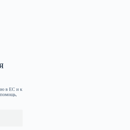
я
ию в ЕС и к
 помощь,