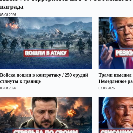
награда
05.08.2026
Войска пошли в контратаку / 250 орудий
Трамп изменил 
стянуты к границе
Немедленное ра
03.08.2026
03.08.2026