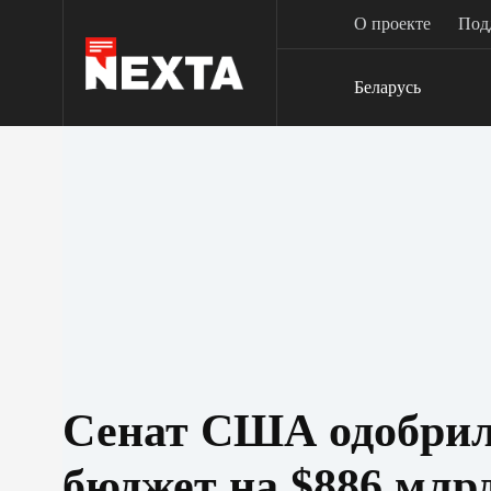
Перейти
О проекте
Под
к
сути
Беларусь
Сенат США одобрил
бюджет на $886 млр