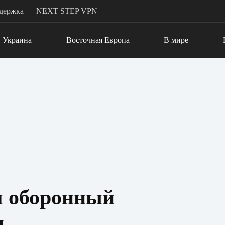
держка
NEXT STEP VPN
Украина
Восточная Европа
В мире
 оборонный
д