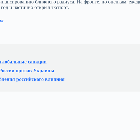
 финансированию ближнего радиуса. На фронте, по оценкам, еже
 год и частично открыл экспорт.
ал
 глобальные санкции
 России против Украины
бления российского влияния