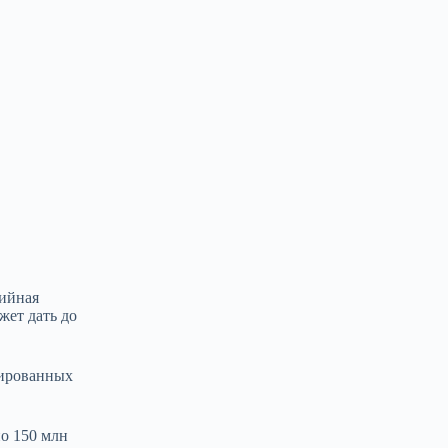
рийная
жет дать до
зированных
но 150 млн