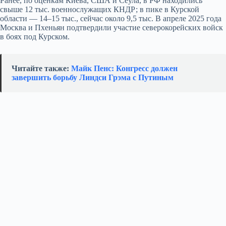
Ранее, по оценкам Киева, США и Сеула, в РФ находились
свыше 12 тыс. военнослужащих КНДР; в пике в Курской
области — 14–15 тыс., сейчас около 9,5 тыс. В апреле 2025 года
Москва и Пхеньян подтвердили участие северокорейских войск
в боях под Курском.
Читайте также:
Майк Пенс: Конгресс должен
завершить борьбу Линдси Грэма с Путиным