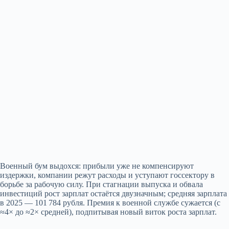
Военный бум выдохся: прибыли уже не компенсируют
издержки, компании режут расходы и уступают госсектору в
борьбе за рабочую силу. При стагнации выпуска и обвала
инвестиций рост зарплат остаётся двузначным; средняя зарплата
в 2025 — 101 784 рубля. Премия к военной службе сужается (с
≈4× до ≈2× средней), подпитывая новый виток роста зарплат.