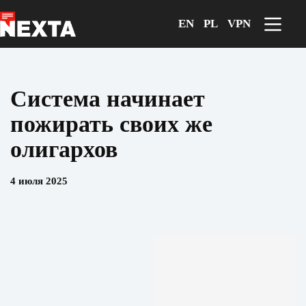
Перейти
к
EN
PL
VPN
сути
Система начинает
пожирать своих же
олигархов
4 июля 2025