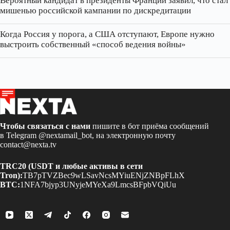
Вероятный кандидат в президенты Франции заявил, что стал
мишенью российской кампании по дискредитации
Когда Россия у порога, а США отступают, Европе нужно
выстроить собственный «способ ведения войны»
Чтобы связаться с нами
пишите в бот приёма сообщений
в Telegram
@nextamail_bot
, на электронную почту
contact@nexta.tv
TRC20 (USDT и любые активы в сети
Tron):
TB7pTVZBec9wLSavNcsMYiuENjZNBpFLhX
BTC:
1NFA7bjyp3UNyjeMYeXa9LmcsBFpbVQiUu