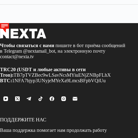
Чтобы связаться с нами
пишите в бот приёма сообщений
в Telegram
@nextamail_bot
, на электронную почту
contact@nexta.tv
TRC20 (USDT и любые активы в сети
Tron):
TB7pTVZBec9wLSavNcsMYiuENjZNBpFLhX
BTC:
1NFA7bjyp3UNyjeMYeXa9LmcsBFpbVQiUu
ПОДДЕРЖИТЕ НАС
Ваша поддержка помогает нам продолжать работу