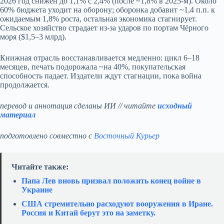
2026 год снижен до 1,1% с 2,4% (после ~1,8% в 2025‑м). Около
60% бюджета уходит на оборону; оборонка добавит ~1,4 п.п. к
ожидаемым 1,8% роста, остальная экономика стагнирует.
Сельское хозяйство страдает из‑за ударов по портам Чёрного
моря ($1,5–3 млрд).
Книжная отрасль восстанавливается медленно: цикл 6–18
месяцев, печать подорожала ~на 40%, покупательская
способность падает. Издатели ждут стагнации, пока война
продолжается.
перевод и аннотация сделаны ИИ // читайте
исходный
материал
подготовлено совместно с
Восточный Курьер
Читайте также:
Папа Лев вновь призвал положить конец войне в
Украине
США стремительно расходуют вооружения в Иране.
Россия и Китай берут это на заметку.