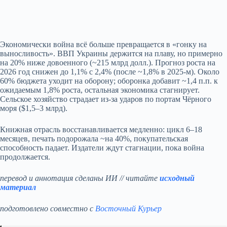
Экономически война всё больше превращается в «гонку на
выносливость». ВВП Украины держится на плаву, но примерно
на 20% ниже довоенного (~215 млрд долл.). Прогноз роста на
2026 год снижен до 1,1% с 2,4% (после ~1,8% в 2025‑м). Около
60% бюджета уходит на оборону; оборонка добавит ~1,4 п.п. к
ожидаемым 1,8% роста, остальная экономика стагнирует.
Сельское хозяйство страдает из‑за ударов по портам Чёрного
моря ($1,5–3 млрд).
Книжная отрасль восстанавливается медленно: цикл 6–18
месяцев, печать подорожала ~на 40%, покупательская
способность падает. Издатели ждут стагнации, пока война
продолжается.
перевод и аннотация сделаны ИИ // читайте
исходный
материал
подготовлено совместно с
Восточный Курьер