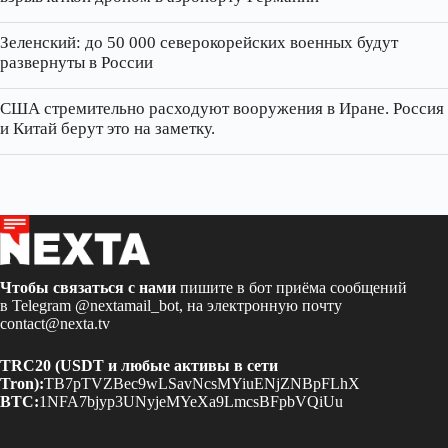
Зеленский: до 50 000 северокорейских военных будут
развернуты в России
США стремительно расходуют вооружения в Иране. Россия
и Китай берут это на заметку.
Чтобы связаться с нами
пишите в бот приёма сообщений
в Telegram
@nextamail_bot
, на электронную почту
contact@nexta.tv
TRC20 (USDT и любые активы в сети
Tron):
TB7pTVZBec9wLSavNcsMYiuENjZNBpFLhX
BTC:
1NFA7bjyp3UNyjeMYeXa9LmcsBFpbVQiUu