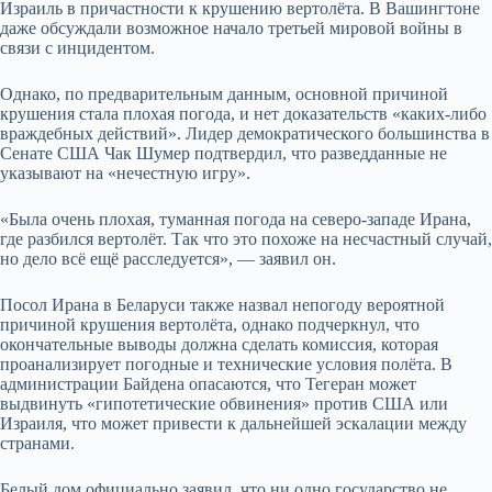
Израиль в причастности к крушению вертолёта. В Вашингтоне
даже обсуждали возможное начало третьей мировой войны в
связи с инцидентом.
Однако, по предварительным данным, основной причиной
крушения стала плохая погода, и нет доказательств «каких-либо
враждебных действий». Лидер демократического большинства в
Сенате США Чак Шумер подтвердил, что разведданные не
указывают на «нечестную игру».
«Была очень плохая, туманная погода на северо-западе Ирана,
где разбился вертол
ё
т. Так что это похоже на несчастный случай,
но дело всё ещ
ё
расследуется», — заявил он.
Посол Ирана в Беларуси также назвал непогоду вероятной
причиной крушения вертол
ё
та, однако подчеркнул, что
окончательные выводы должна сделать комиссия, которая
проанализирует погодные и технические условия полёта. В
администрации Байдена опасаются, что Тегеран может
выдвинуть «гипотетические обвинения» против США или
Израиля, что может привести к дальнейшей эскалации между
странами.
Белый дом официально заявил, что ни одно государство не