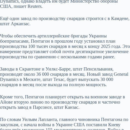
Dynamics, однако владеть им будет Министерство обороны
США, пишет Reuters.
Ещё один завод по производству снарядов строится с в Камдене,
штат Арканзас.
Чтобы обеспечить артиллерийские бригады Украины
боеприпасами, Пентагон в прошлом году
установил план
производства 100 тысяч снарядов в месяц к концу 2025 года.
Это
намерение представляет собой почти десятикратное увеличение
производства по сравнению с несколькими годами ранее.
Заводы в Скрантоне и Уилкс-Барре, штат Пенсильвания,
производят около 36 000 снарядов в месяц. Новый завод General
Dynamics в Меските, штат Техас, будет выпускать 30 000
снарядов в месяц после выхода на полную мощность.
Кроме того, Пентагон планирует открыть на военном заводе в
Айове вторую линию по производству снарядов и частично
открыть завод в Парсонсе, штат Канзас.
По словам Уильям Лапланта, главного чиновника Пентагона по
закупкам, с начала войны в Украине США поставили Киеву
более трёх миллионов 155-миллиметровых снарядов.
Война в