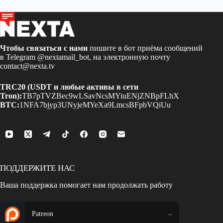
Чтобы связаться с нами
пишите в бот приёма сообщений
в Telegram
@nextamail_bot
, на электронную почту
contact@nexta.tv
TRC20 (USDT и любые активы в сети
Tron):
TB7pTVZBec9wLSavNcsMYiuENjZNBpFLhX
BTC:
1NFA7bjyp3UNyjeMYeXa9LmcsBFpbVQiUu
ПОДДЕРЖИТЕ НАС
Ваша поддержка помогает нам продолжать работу
Patreon