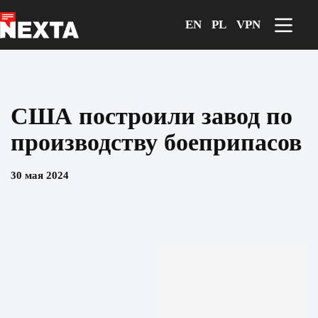
Перейти
к
EN
PL
VPN
сути
США построили завод по
производству боеприпасов
30 мая 2024