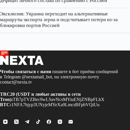
дефицит личного состава по сравнению с Россией
Эксклюзив: Украина переходит на альтернативные
маршруты экспорта зерна и подсчитывает потери из‑за
блокировки портов Россией
Чтобы связаться с нами
пишите в бот приёма сообщений
в Telegram
@nextamail_bot
, на электронную почту
contact@nexta.tv
TRC20 (USDT и любые активы в сети
Tron):
TB7pTVZBec9wLSavNcsMYiuENjZNBpFLhX
BTC:
1NFA7bjyp3UNyjeMYeXa9LmcsBFpbVQiUu