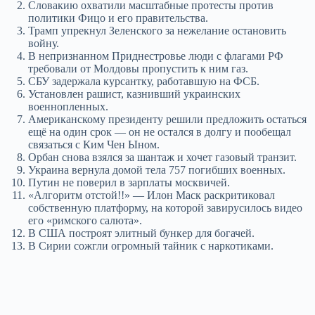
Словакию охватили масштабные протесты против
политики Фицо и его правительства.
Трамп упрекнул Зеленского за нежелание остановить
войну.
В непризнанном Приднестровье люди с флагами РФ
требовали от Молдовы пропустить к ним газ.
СБУ задержала курсантку, работавшую на ФСБ.
Установлен рашист, казнивший украинских
военнопленных.
Американскому президенту решили предложить остаться
ещё на один срок — он не остался в долгу и пообещал
связаться с Ким Чен Ыном.
Орбан снова взялся за шантаж и хочет газовый транзит.
Украина вернула домой тела 757 погибших военных.
Путин не поверил в зарплаты москвичей.
«Алгоритм отстой!!» — Илон Маск раскритиковал
собственную платформу, на которой завирусилось видео
его «римского салюта».
В США построят элитный бункер для богачей.
В Сирии сожгли огромный тайник с наркотиками.