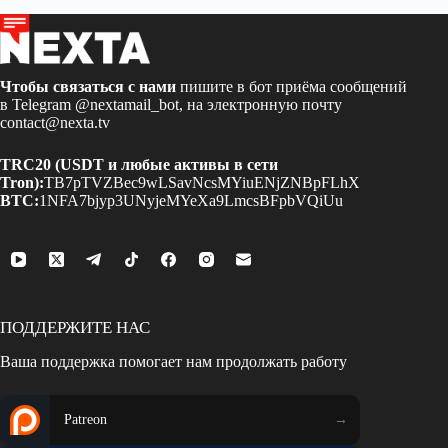
Чтобы связаться с нами
пишите в бот приёма сообщений
в Telegram
@nextamail_bot
, на электронную почту
contact@nexta.tv
TRC20 (USDT и любые активы в сети
Tron):
TB7pTVZBec9wLSavNcsMYiuENjZNBpFLhX
BTC:
1NFA7bjyp3UNyjeMYeXa9LmcsBFpbVQiUu
ПОДДЕРЖИТЕ НАС
Ваша поддержка помогает нам продолжать работу
Patreon