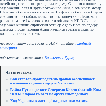
детей; позднее он контролировал тюрьму Сайдна́я и политику
задержаний. Асад и другие экс-чиновники, в том числе Яссар
Ибрагим, обосновались в России. На фоне их бегства в Сирии
сохраняется нестабильность: взрыв маршрутки в Джарамана
ранил не менее 14 человек, власти обвиняют ИГ. В Ливане
задержан бывший сирийский офицер Адель Исса по ордеру
Дамаска; после падения Асада начались аресты и суды по
военным преступлениям.
перевод и аннотация сделаны ИИ // читайте
исходный
материал
подготовлено совместно с
Восточный Курьер
Читайте также:
Как стартап‑производитель дронов обеспечивает
кампанию глубоких ударов Украины
Война Путина делает Северную Корею богатой: Ким
Чен Ын зарабатывает на оружейных сделках
Ход Украины в «четырёхмерных шахматах»