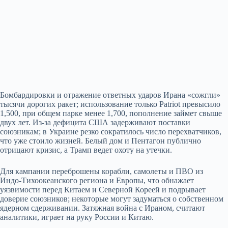
Бомбардировки и отражение ответных ударов Ирана «сожгли»
тысячи дорогих ракет; использование только Patriot превысило
1,500, при общем парке менее 1,700, пополнение займет свыше
двух лет. Из‑за дефицита США задерживают поставки
союзникам; в Украине резко сократилось число перехватчиков,
что уже стоило жизней. Белый дом и Пентагон публично
отрицают кризис, а Трамп ведет охоту на утечки.
Для кампании переброшены корабли, самолеты и ПВО из
Индо‑Тихоокеанского региона и Европы, что обнажает
уязвимости перед Китаем и Северной Кореей и подрывает
доверие союзников; некоторые могут задуматься о собственном
ядерном сдерживании. Затяжная война с Ираном, считают
аналитики, играет на руку России и Китаю.