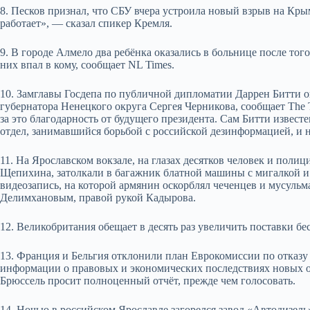
8. Песков признал, что СБУ вчера устроила новый взрыв на Кры
работает», — сказал спикер Кремля.
9. В городе Алмело два ребёнка оказались в больнице после тог
них впал в кому, сообщает NL Times.
10. Замглавы Госдепа по публичной дипломатии Даррен Битти
губернатора Ненецкого округа Сергея Черникова, сообщает The 
за это благодарность от будущего президента.
Сам Битти извест
отдел, занимавшийся борьбой с российской дезинформацией, и н
11. На Ярославском вокзале, на глазах десятков человек и пол
Щепихина, затолкали в багажник блатной машины с мигалкой и
видеозапись, на которой армянин оскорблял чеченцев и мусульм
Делимхановым, правой рукой Кадырова.
12. Великобритания обещает в десять раз увеличить поставки б
13. Франция и Бельгия отклонили план Еврокомиссии по отказу о
информации о правовых и экономических последствиях новых 
Брюссель просит полноценный отчёт, прежде чем голосовать.
14. Ночью в российском Ярославле загорелся завод «Автодизель