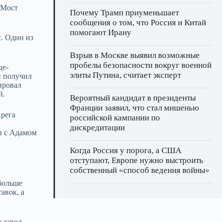
 Мост
Почему Трамп приуменьшает
сообщения о том, что Россия и Китай
помогают Ирану
с. Один из
Взрыв в Москве выявил возможные
пробелы безопасности вокруг военной
це-
элиты Путина, считает эксперт
и получил
ировал
й.
Вероятный кандидат в президенты
Франции заявил, что стал мишенью
Арега
российской кампании по
дискредитации
ы с Адамом
Когда Россия у порога, а США
отступают, Европе нужно выстроить
собственный «способ ведения войны»
 больше
авок, а
 завод