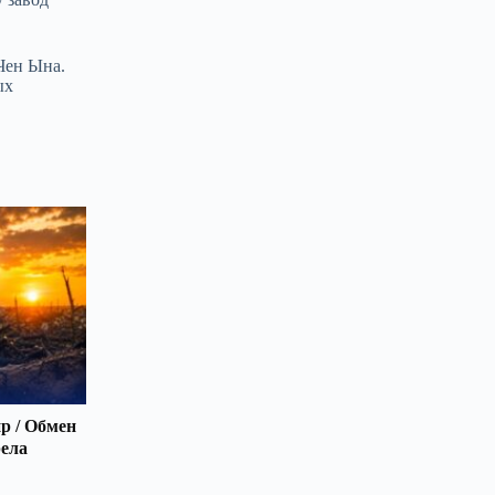
Чен Ына.
ых
р / Обмен
рела