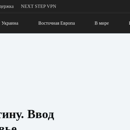
держка
NEXT STEP VPN
Украина
Восточная Европа
В мире
ину. Ввод
вье