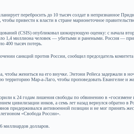
ланирует перебросить до 10 тысяч солдат в непризнанное Придн
, чтобы привести к власти в стране марионеточное правительств
дований (CSIS) опубликовал шокирующую оценку: с начала вто
коло 1,4 миллиона человек — убитыми и ранеными. Россия — пр
ло 400 тысяч потерь.
точении санкций против России, сообщил председатель комитета
 чтобы жениться на его внучке. Энтони Рейеса задержали в ночь
щую территорию Мар-а-Лаго, чтобы проповедовать Евангелие и ж
ворили к 24 годам лишения свободы по обвинению в «госизмене 
нием цивилизации инков, а семь лет назад вернулся обратно в Р
ьянов придерживался антивоенной позиции и не мог принять жес
 легионом «Свобода России».
 6 миллиардов долларов.