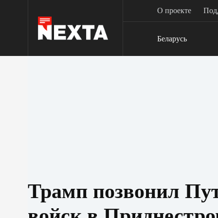
Перейти
О проекте
Под
к
сути
Беларусь
Трамп позвонил Пут
войск в Приднестро