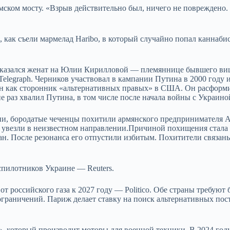
мском мосту. «Взрыв действительно был, ничего не повреждено.
о, как съели мармелад Haribo, в который случайно попал каннаби
 оказался женат на Юлии Кирилловой — племяннице бывшего ви
Telegraph. Черников участвовал в кампании Путина в 2000 году 
ен как сторонник «альтернативных правых» в США. Он расформ
е раз хвалил Путина, в том числе после начала войны с Украино
иции, бородатые чеченцы похитили армянского предпринимателя 
 увезли в неизвестном направлении.Причиной похищения стала
ан. После резонанса его отпустили избитым. Похитители связан
еспилотников Украине — Reuters.
т российского газа к 2027 году — Politico. Обе страны требуют
ограничений.
Париж делает ставку на поиск альтернативных пост
», который производит моторы для военной техники. В 2024 году