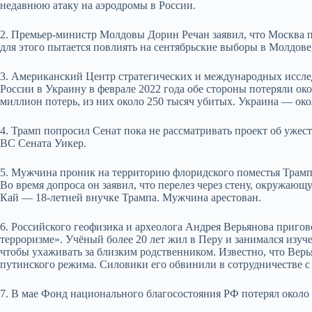
недавнюю атаку на аэродромы в России.
2. Премьер-министр Молдовы Дорин Речан заявил, что Москва п
для этого пытается повлиять на сентябрьские выборы в Молдове
3. Американский Центр стратегических и международных иссле
России в Украину в феврале 2022 года обе стороны потеряли о
миллион потерь, из них около 250 тысяч убитых. Украина — око
4. Трамп попросил Сенат пока не рассматривать проект об ужес
ВС Сената Уикер.
5. Мужчина проник на территорию флоридского поместья Трампа,
Во время допроса он заявил, что перелез через стену, окружаю
Кай — 18-летней внучке Трампа. Мужчина арестован.
6. Российского геофизика и археолога Андрея Верьянова приго
терроризме».
Учёный более 20 лет жил в Перу и занимался изуче
чтобы ухаживать за близким родственником. Известно, что Вер
путинского режима. Силовики его обвинили в сотрудничестве с
7. В мае Фонд национального благосостояния РФ потерял около