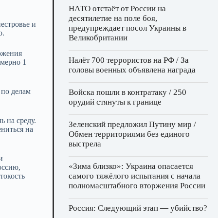
НАТО отстаёт от России на
десятилетие на поле боя,
естровье и
предупреждает посол Украины в
о.
Великобритании
ржения
Налёт 700 террористов на РФ / За
имерно 1
головы военных объявлена награда
 по делам
Войска пошли в контратаку / 250
орудий стянуты к границе
 на среду.
Зеленский предложил Путину мир /
ениться на
Обмен территориями без единого
выстрела
и
«Зима близко»: Украина опасается
оссию,
самого тяжёлого испытания с начала
токость
полномасштабного вторжения России
Россия: Следующий этап — убийство?