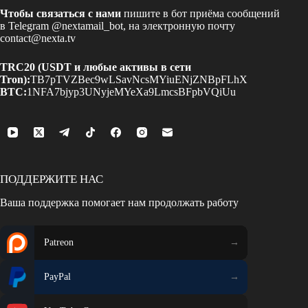
Чтобы связаться с нами
пишите в бот приёма сообщений
в Telegram
@nextamail_bot
, на электронную почту
contact@nexta.tv
TRC20 (USDT и любые активы в сети
Tron):
TB7pTVZBec9wLSavNcsMYiuENjZNBpFLhX
BTC:
1NFA7bjyp3UNyjeMYeXa9LmcsBFpbVQiUu
ПОДДЕРЖИТЕ НАС
Ваша поддержка помогает нам продолжать работу
Patreon
PayPal