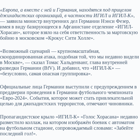
«Европа, а вместе с ней и Германия, находятся под прицелом
джихадистских организаций, в частности ИГИЛ и ИГИЛ-К»
,
— заявила министр внутренних дел Германии Нэнси Фезер,
имея в виду базирующееся в Афганистане отделение «ИГИЛ-
Хорасан», которое взяло на себя ответственность за мартовскую
бойню в московском «Крокус Сити Холле».
«Возможный сценарий — крупномасштабная,
скоординированная атака, подобная той, что мы недавно видели
в Москве», — сказал Томас Хальденванг, глава внутренней
разведки Германии (BfV). И добавил, что «ИГИЛ-К» —
«безусловно, самая опасная группировка».
Официальные лица Германии выступили с предупреждением в
преддверии проведения в Германии футбольного чемпионата
«Евро-2024». События, которое может стать привлекательной
целью для джихадистских террористов, отмечают чиновники.
Пропагандистское крыло «ИГИЛ-К» «Голос Хорасана» недавно
разместило коллаж, на котором изображён боевик с автоматом
на футбольном стадионе, сопровождаемый словами: «Забейте
последний гол!».