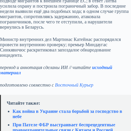
подводе мигрантов к внешней границе ЕС; в ответ Литва
усилила охрану и построила пограничный забор. В последние
недели выявили ещё два подобных хода; в одном случае группа
мигрантов, сопротивляясь задержанию, атаковала
пограничников, после чего те отступили, а нарушители
вернулись в Беларусь.
Министр внутренних дел Мартинас Катейнас распорядился
провести внутреннюю проверку; премьер Миндаугас
Синкявичюс раскритиковал запоздалое обнародование
инцидента.
перевод и аннотация сделаны ИИ // читайте
исходный
материал
подготовлено совместно с
Восточный Курьер
Читайте также:
Как война в Украине стала борьбой за господство в
небе
При Пателе ФБР выстраивает беспрецедентные
правоохранительные связи с Китаем и Россией