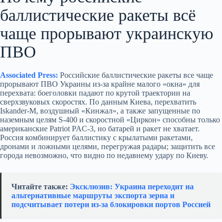
баллистические ракеты всё
чаще прорывают украинскую
ПВО
Associated Press:
Российские баллистические ракеты все чаще
прорывают ПВО Украины из‑за крайне малого «окна» для
перехвата: боеголовки падают по крутой траектории на
сверхзвуковых скоростях. По данным Киева, перехватить
Iskander‑M, воздушный «Кинжал», а также запущенные по
наземным целям S‑400 и скоростной «Циркон» способны только
американские Patriot PAC‑3, но батарей и ракет не хватает.
Россия комбинирует баллистику с крылатыми ракетами,
дронами и ложными целями, перегружая радары; защитить все
города невозможно, что видно по недавнему удару по Киеву.
Читайте также:
Эксклюзив: Украина переходит на
альтернативные маршруты экспорта зерна и
подсчитывает потери из‑за блокировки портов Россией