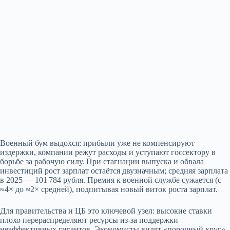
Военный бум выдохся: прибыли уже не компенсируют
издержки, компании режут расходы и уступают госсектору в
борьбе за рабочую силу. При стагнации выпуска и обвала
инвестиций рост зарплат остаётся двузначным; средняя зарплата
в 2025 — 101 784 рубля. Премия к военной службе сужается (с
≈4× до ≈2× средней), подпитывая новый виток роста зарплат.
Для правительства и ЦБ это ключевой узел: высокие ставки
плохо перераспределяют ресурсы из‑за поддержки
неэффективных гигантов. Экономисты видят «порочный круг»