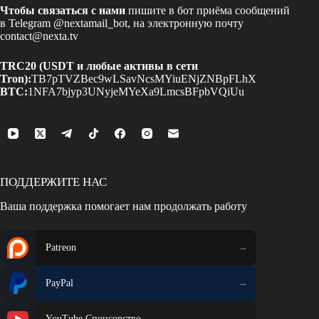
Чтобы связаться с нами
пишите в бот приёма сообщений
в Telegram
@nextamail_bot
, на электронную почту
contact@nexta.tv
TRC20 (USDT и любые активы в сети
Tron):
TB7pTVZBec9wLSavNcsMYiuENjZNBpFLhX
BTC:
1NFA7bjyp3UNyjeMYeXa9LmcsBFpbVQiUu
ПОДДЕРЖИТЕ НАС
Ваша поддержка помогает нам продолжать работу
Patreon
PayPal
YouTube Спонсорство