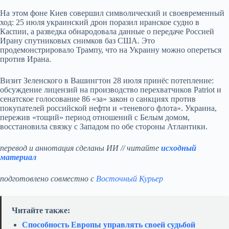
На этом фоне Киев совершил символический и своевременный
ход: 25 июля украинский дрон поразил иранское судно в
Каспии, а разведка обнародовала данные о передаче Россией
Ирану спутниковых снимков баз США. Это
продемонстрировало Трампу, что на Украину можно опереться
против Ирана.
Визит Зеленского в Вашингтон 28 июля принёс потепление:
обсуждение лицензий на производство перехватчиков Patriot и
сенатское голосование 86 «за» закон о санкциях против
покупателей российской нефти и «теневого флота». Украина,
пережив «тощий» период отношений с Белым домом,
восстановила связку с Западом по обе стороны Атлантики.
перевод и аннотация сделаны ИИ // читайте
исходный
материал
подготовлено совместно с
Восточный Курьер
Читайте также:
Способность Европы управлять своей судьбой