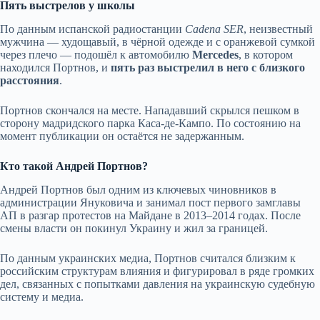
Пять выстрелов у школы
По данным испанской радиостанции
Cadena SER
, неизвестный
мужчина — худощавый, в чёрной одежде и с оранжевой сумкой
через плечо — подошёл к автомобилю
Mercedes
, в котором
находился Портнов, и
пять раз выстрелил в него с близкого
расстояния
.
Портнов скончался на месте. Нападавший скрылся пешком в
сторону мадридского парка Каса-де-Кампо. По состоянию на
момент публикации он остаётся не задержанным.
Кто такой Андрей Портнов?
Андрей Портнов был одним из ключевых чиновников в
администрации Януковича и занимал пост первого замглавы
АП в разгар протестов на Майдане в 2013–2014 годах. После
смены власти он покинул Украину и жил за границей.
По данным украинских медиа, Портнов считался близким к
российским структурам влияния и фигурировал в ряде громких
дел, связанных с попытками давления на украинскую судебную
систему и медиа.