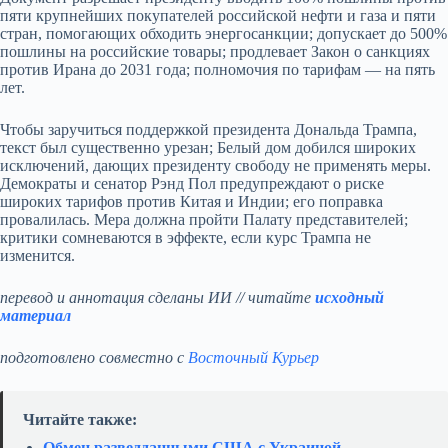
пяти крупнейших покупателей российской нефти и газа и пяти
стран, помогающих обходить энергосанкции; допускает до 500%
пошлины на российские товары; продлевает Закон о санкциях
против Ирана до 2031 года; полномочия по тарифам — на пять
лет.
Чтобы заручиться поддержкой президента Дональда Трампа,
текст был существенно урезан; Белый дом добился широких
исключений, дающих президенту свободу не применять меры.
Демократы и сенатор Рэнд Пол предупреждают о риске
широких тарифов против Китая и Индии; его поправка
провалилась. Мера должна пройти Палату представителей;
критики сомневаются в эффекте, если курс Трампа не
изменится.
перевод и аннотация сделаны ИИ // читайте
исходный
материал
подготовлено совместно с
Восточный Курьер
Читайте также:
Обмен разведданными США с Украиной