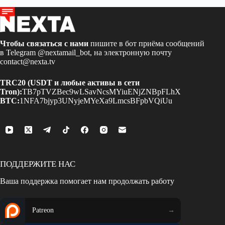
Чтобы связаться с нами
пишите в бот приёма сообщений
в Telegram
@nextamail_bot
, на электронную почту
contact@nexta.tv
TRC20 (USDT и любые активы в сети
Tron):
TB7pTVZBec9wLSavNcsMYiuENjZNBpFLhX
BTC:
1NFA7bjyp3UNyjeMYeXa9LmcsBFpbVQiUu
ПОДДЕРЖИТЕ НАС
Ваша поддержка помогает нам продолжать работу
Patreon