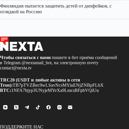
Финляндия пытается защитить детей от дипфейков, с
оглядкой на Россию
Чтобы связаться с нами
пишите в бот приёма сообщений
в Telegram
@nextamail_bot
, на электронную почту
contact@nexta.tv
TRC20 (USDT и любые активы в сети
Tron):
TB7pTVZBec9wLSavNcsMYiuENjZNBpFLhX
BTC:
1NFA7bjyp3UNyjeMYeXa9LmcsBFpbVQiUu
ПОДДЕРЖИТЕ НАС