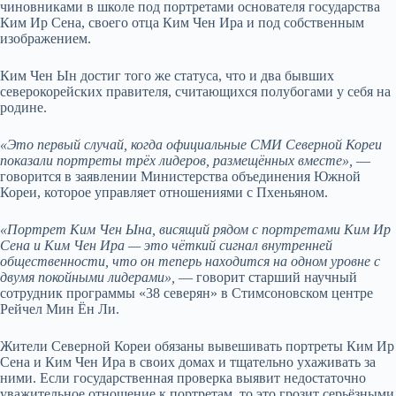
чиновниками в школе под портретами основателя государства
Ким Ир Сена, своего отца Ким Чен Ира и под собственным
изображением.
Ким Чен Ын достиг того же статуса, что и два бывших
северокорейских правителя, считающихся полубогами у себя на
родине.
«Это первый случай, когда официальные СМИ Северной Кореи
показали портреты трёх лидеров, размещённых вместе»,
—
говорится в заявлении Министерства объединения Южной
Кореи, которое управляет отношениями с Пхеньяном.
«Портрет Ким Чен Ына, висящий рядом с портретами Ким Ир
Сена и Ким Чен Ира — это чёткий сигнал внутренней
общественности, что он теперь находится на одном уровне с
двумя покойными лидерами»,
— говорит старший научный
сотрудник программы «38 северян» в Стимсоновском центре
Рейчел Мин Ён Ли.
Жители Северной Кореи обязаны вывешивать портреты Ким Ир
Сена и Ким Чен Ира в своих домах и тщательно ухаживать за
ними. Если государственная проверка выявит недостаточно
уважительное отношение к портретам, то это грозит серьёзными