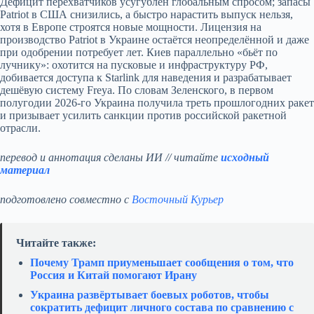
Дефицит перехватчиков усугублён глобальным спросом; запасы
Patriot в США снизились, а быстро нарастить выпуск нельзя,
хотя в Европе строятся новые мощности. Лицензия на
производство Patriot в Украине остаётся неопределённой и даже
при одобрении потребует лет. Киев параллельно «бьёт по
лучнику»: охотится на пусковые и инфраструктуру РФ,
добивается доступа к Starlink для наведения и разрабатывает
дешёвую систему Freya. По словам Зеленского, в первом
полугодии 2026‑го Украина получила треть прошлогодних ракет
и призывает усилить санкции против российской ракетной
отрасли.
перевод и аннотация сделаны ИИ // читайте
исходный
материал
подготовлено совместно с
Восточный Курьер
Читайте также:
Почему Трамп приуменьшает сообщения о том, что
Россия и Китай помогают Ирану
Украина развёртывает боевых роботов, чтобы
сократить дефицит личного состава по сравнению с