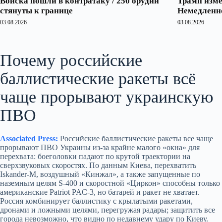
Войска пошли в контратаку / 250 орудий
Трамп изме
стянуты к границе
Немедленно
03.08.2026
03.08.2026
Почему российские
баллистические ракеты всё
чаще прорывают украинскую
ПВО
Associated Press:
Российские баллистические ракеты все чаще
прорывают ПВО Украины из‑за крайне малого «окна» для
перехвата: боеголовки падают по крутой траектории на
сверхзвуковых скоростях. По данным Киева, перехватить
Iskander‑M, воздушный «Кинжал», а также запущенные по
наземным целям S‑400 и скоростной «Циркон» способны только
американские Patriot PAC‑3, но батарей и ракет не хватает.
Россия комбинирует баллистику с крылатыми ракетами,
дронами и ложными целями, перегружая радары; защитить все
города невозможно, что видно по недавнему удару по Киеву.