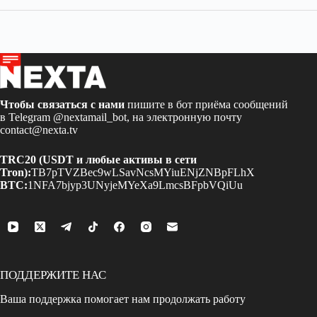
Чтобы связаться с нами
пишите в бот приёма сообщений
в Telegram
@nextamail_bot
, на электронную почту
contact@nexta.tv
TRC20 (USDT и любые активы в сети
Tron):
TB7pTVZBec9wLSavNcsMYiuENjZNBpFLhX
BTC:
1NFA7bjyp3UNyjeMYeXa9LmcsBFpbVQiUu
ПОДДЕРЖИТЕ НАС
Ваша поддержка помогает нам продолжать работу