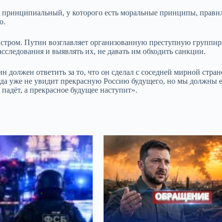
век принципиальный, у которого есть моральные принципы, прави
но.
нстром. Путин возглавляет организованную преступную группи
сследования и выявлять их, не давать им обходить санкции.
ин должен ответить за то, что он сделал с соседней мирной стра
огда уже не увидит прекрасную Россию будущего, но мы должны е
 падёт, а прекрасное будущее наступит».