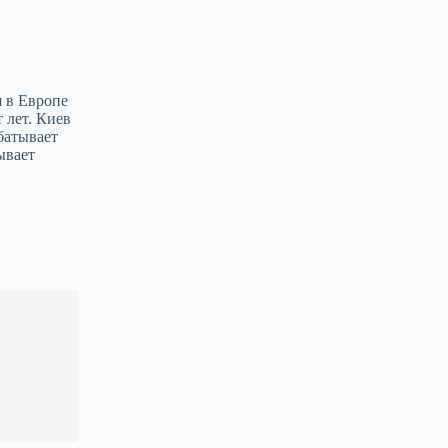
я в Европе
 лет. Киев
абатывает
ывает