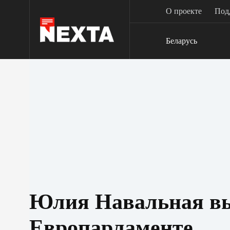
Перейти
О проекте
Под
к
сути
Беларусь
Юлия Навальная вы
Европарламенте