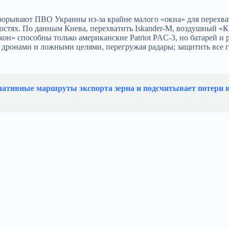
рорывают ПВО Украины из‑за крайне малого «окна» для перехва
остях. По данным Киева, перехватить Iskander‑M, воздушный «К
н» способны только американские Patriot PAC‑3, но батарей и р
, дронами и ложными целями, перегружая радары; защитить все 
нативные маршруты экспорта зерна и подсчитывает потери и