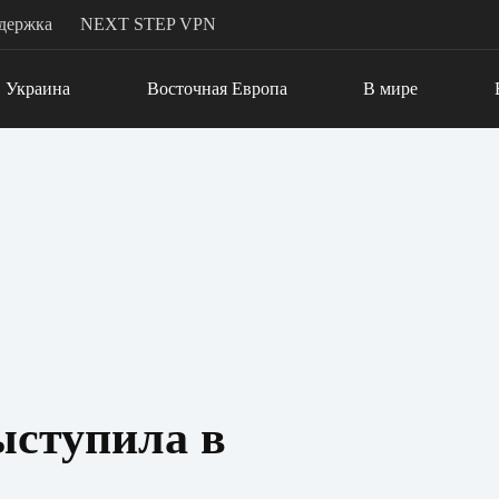
держка
NEXT STEP VPN
Украина
Восточная Европа
В мире
ступила в