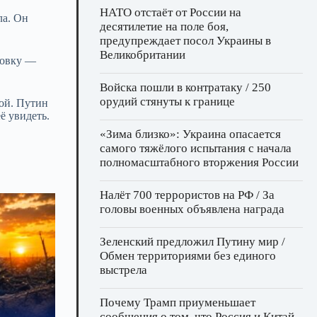
НАТО отстаёт от России на
ла. Он
десятилетие на поле боя,
предупреждает посол Украины в
Великобритании
ровку —
Войска пошли в контратаку / 250
орудий стянуты к границе
ной. Путин
ё увидеть.
«Зима близко»: Украина опасается
самого тяжёлого испытания с начала
полномасштабного вторжения России
Налёт 700 террористов на РФ / За
головы военных объявлена награда
Зеленский предложил Путину мир /
Обмен территориями без единого
выстрела
Почему Трамп приуменьшает
сообщения о том, что Россия и Китай