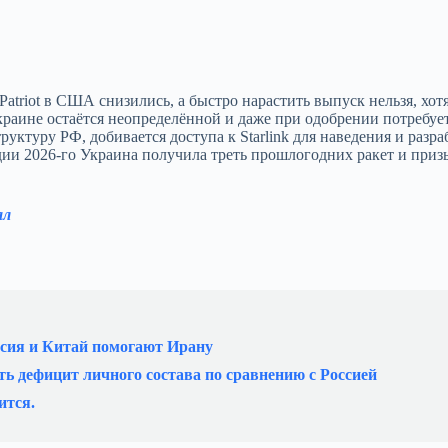
atriot в США снизились, а быстро нарастить выпуск нельзя, хот
краине остаётся неопределённой и даже при одобрении потребует
руктуру РФ, добивается доступа к Starlink для наведения и разр
дии 2026‑го Украина получила треть прошлогодних ракет и приз
ал
ссия и Китай помогают Ирану
ь дефицит личного состава по сравнению с Россией
ится.