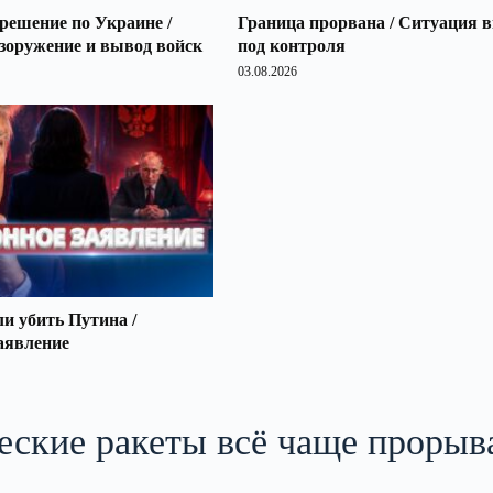
решение по Украине /
Граница прорвана / Ситуация 
зоружение и вывод войск
под контроля
03.08.2026
 убить Путина /
аявление
еские ракеты всё чаще проры