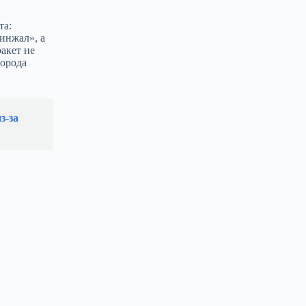
та:
инжал», а
акет не
города
з‑за