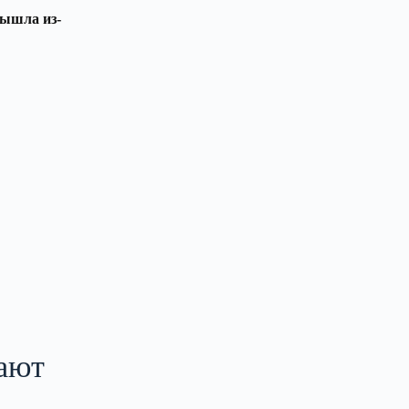
вышла из-
вают