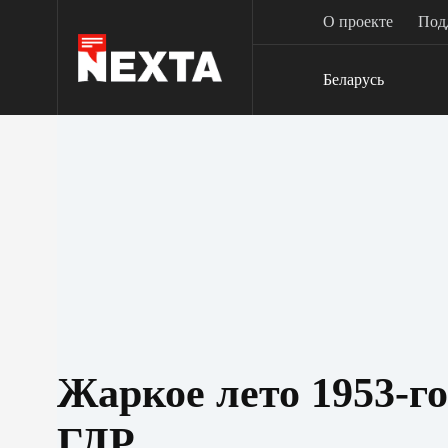
Перейти
О проекте
Под
к
сути
Беларусь
Жаркое лето 1953-го
ГДР