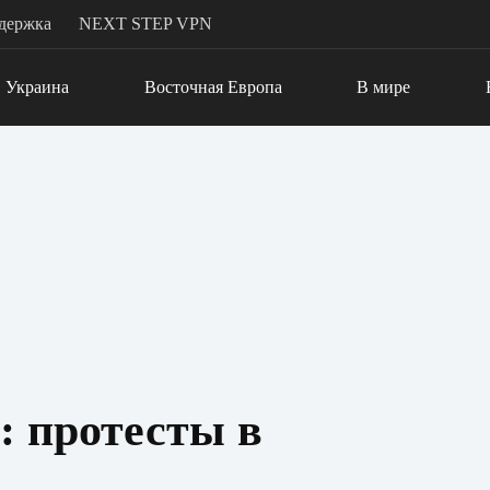
держка
NEXT STEP VPN
Украина
Восточная Европа
В мире
: протесты в