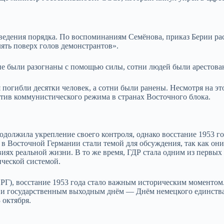
ведения порядка.
По воспоминаниям Семёнова, приказ Берии рас
ять поверх голов демонстрантов».
ие были разогнаны с помощью силы, с
отни людей были арестова
 погибли десятки человек, а сотни были ранены. Несмотря на эт
отив коммунистического режима в странах Восточного блока.
должила укрепление своего контроля, однако восстание 1953 го
в Восточной Германии стали темой для обсуждения, так как они
виях реальной жизни. В то же время, ГДР стала одним из первых 
ческой системой.
РГ), восстание 1953 года стало важным историческим моментом
 и государственным выходным днём — Днём немецкого единства
 октября.