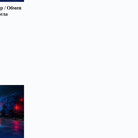
р / Обмен
рела