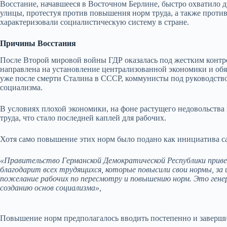
Восстание, начавшееся в Восточном Берлине, быстро охватило 
улицы, протестуя против повышения норм труда, а также проти
характеризовали социалистическую систему в стране.
Причины Восстания
После Второй мировой войны ГДР оказалась под жестким контр
направлена на установление централизованной экономики и обя
уже после смерти Сталина в СССР, коммунисты под руководст
социализма.
В условиях плохой экономики, на фоне растущего недовольства
труда, что стало последней каплей для рабочих.
Хотя само повышение этих норм было подано как инициатива с
«Правительство Германской Демократической Республики прив
благодарит всех трудящихся, которые повысили свои нормы, за
пожелание рабочих по пересмотру и повышению норм. Это гене
созданию основ социализма»,
Повышение норм предполагалось вводить постепенно и заверши