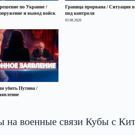
решение по Украине /
Граница прорвана / Ситуация 
зоружение и вывод войск
под контроля
03.08.2026
 убить Путина /
аявление
 на военные связи Кубы с Ки