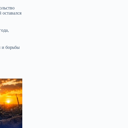
ольство
 оставался
года,
ы и борьбы