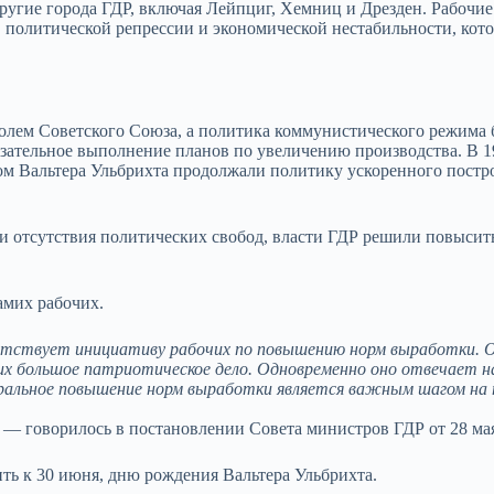
другие города ГДР, включая Лейпциг, Хемниц и Дрезден. Рабочи
в политической репрессии и экономической нестабильности, кот
олем Советского Союза, а политика коммунистического режима
зательное выполнение планов по увеличению производства. В 19
вом
Вальтера Ульбрихта продолжали политику ускоренного постр
 и отсутствия политических свобод, власти ГДР решили повыси
амих рабочих.
етствует инициативу рабочих по повышению норм выработки. 
 их большое патриотическое дело. Одновременно оно отвечает н
ральное повышение норм выработки является важным шагом на 
— говорилось в постановлении Совета министров ГДР от 28 мая
ть к 30 июня, дню рождения Вальтера Ульбрихта.