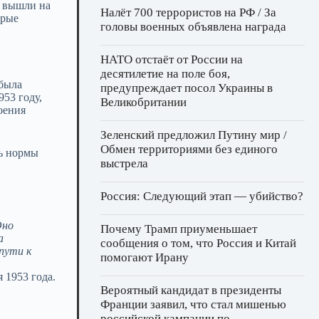
е вышли на
Налёт 700 террористов на РФ / За
орые
головы военных объявлена награда
НАТО отстаёт от России на
десятилетие на поле боя,
 была
предупреждает посол Украины в
53 году,
Великобритании
оения
Зеленский предложил Путину мир /
Обмен территориями без единого
ть нормы
выстрела
Россия: Следующий этап — убийство?
Оно
Почему Трамп приуменьшает
а
сообщения о том, что Россия и Китай
пути к
помогают Ирану
 1953 года.
Вероятный кандидат в президенты
Франции заявил, что стал мишенью
российской кампании по