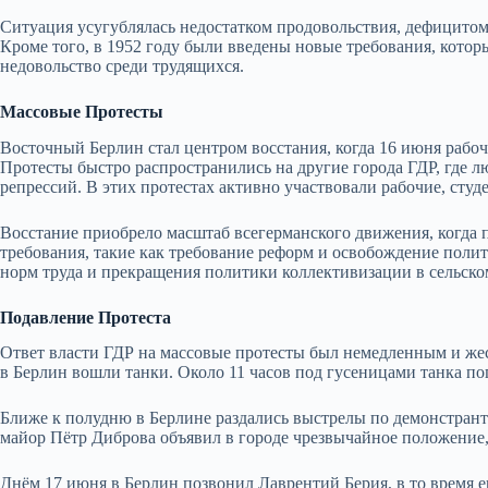
Ситуация усугублялась недостатком продовольствия, дефицитом
Кроме того, в 1952 году были введены новые требования, которы
недовольство среди трудящихся.
Массовые Протесты
Восточный Берлин стал центром восстания, когда 16 июня рабо
Протесты быстро распространились на другие города ГДР, где 
репрессий. В этих протестах активно участвовали рабочие, сту
Восстание приобрело масштаб всегерманского движения, когда 
требования, такие как требование реформ и освобождение поли
норм труда и прекращения политики коллективизации в сельском
Подавление Протеста
Ответ власти ГДР на массовые протесты был немедленным и же
в Берлин вошли танки. Около 11 часов под гусеницами танка п
Ближе к пол
удню в Берлине раздались выстрелы по демонстран
майор Пётр Диброва объявил в городе чрезвычайное положение,
Днём 17 июня в Берлин позвонил Лаврентий Берия, в то время 