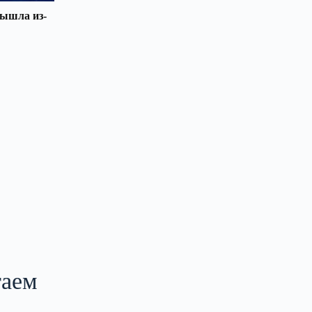
вышла из-
таем