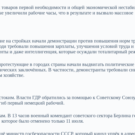
 товаров первой необходимости и общей экономической нестаби
е увеличили рабочие часы, что в результате и вызвало массовое
чие на стройках начали демонстрации против повышения норм тр
люди требовали повышения зарплаты, улучшения условий труда и
денты и даже интеллигенция, которые осуждали тоталитарный ре
протестующие в городах страны начали выдвигать политические
тических заключённых. В частности, демонстранты требовали с
 хозяйстве.
стоким. Власти ГДР обратились за помощью к Советскому Союзу
огиб первый немецкий рабочий.
там.
В 13 часов военный комендант советского сектора Берлина г
 которое было отменено только 11 июля.
ещё министр госбезопасности СССР, который кинул упрёк в адре