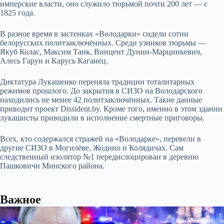
имперские власти, оно служило тюрьмой почти 200 лет — с
1825 года.
В разное время в застенках «Володарки» сидели сотни
белорусских политзаключённых. Среди узников тюрьмы —
Якуб Колас, Максим Танк, Винцент Дунин-Марцинкевич,
Алесь Гарун и Карусь Каганец.
Диктатура Лукашенко переняла традиции тоталитарных
режимов прошлого. До закрытия в СИЗО на Володарского
находились не менее 42 политзаключённых. Такие данные
приводит проект D
issident.by
. Кроме того, именно в этом здании
лукашисты приводили в исполнение смертные приговоры.
Всех, кто содержался стражей на «Володарке», перевели в
другие СИЗО в Могилёве, Жодино и Колядичах. Сам
следственный изолятор №1 передислоцирован в деревню
Пашковичи Минского района.
Важное