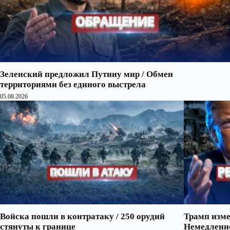
Зеленский предложил Путину мир / Обмен
территориями без единого выстрела
05.08.2026
Войска пошли в контратаку / 250 орудий
Трамп изме
стянуты к границе
Немедленно