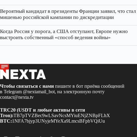
Вероятный кандидат в президенты Франции заявил, что стал
мишенью российской кампании по дискредитации
Когда Россия у порога, а США отступают, Европе нужно
выстроить собственный «способ ведения войны»
Чтобы связаться с нами
пишите в бот приёма сообщений
в Telegram
@nextamail_bot
, на электронную почту
contact@nexta.tv
TRC20 (USDT и любые активы в сети
Tron):
TB7pTVZBec9wLSavNcsMYiuENjZNBpFLhX
BTC:
1NFA7bjyp3UNyjeMYeXa9LmcsBFpbVQiUu