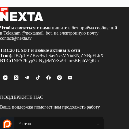
Чтобы связаться с нами
пишите в бот приёма сообщений
в Telegram
@nextamail_bot
, на электронную почту
contact@nexta.tv
TRC20 (USDT и любые активы в сети
Tron):
TB7pTVZBec9wLSavNcsMYiuENjZNBpFLhX
BTC:
1NFA7bjyp3UNyjeMYeXa9LmcsBFpbVQiUu
ПОДДЕРЖИТЕ НАС
Ваша поддержка помогает нам продолжать работу
Patreon