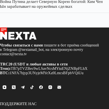
Война Путина делает Северную Корею богатой: Ким Чен
Ын зарабатывает на оружейных сделках
Чтобы связаться с нами
пишите в бот приёма сообщений
в Telegram
@nextamail_bot
, на электронную почту
contact@nexta.tv
TRC20 (USDT и любые активы в сети
Tron):
TB7pTVZBec9wLSavNcsMYiuENjZNBpFLhX
BTC:
1NFA7bjyp3UNyjeMYeXa9LmcsBFpbVQiUu
ПОДДЕРЖИТЕ НАС