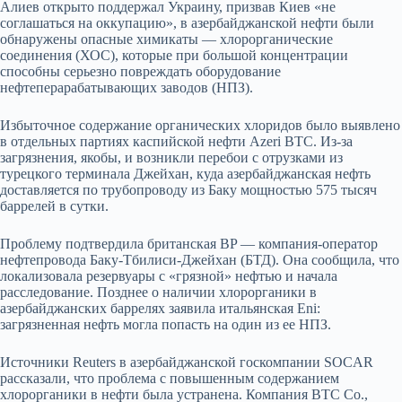
Алиев открыто поддержал Украину, призвав Киев «не
соглашаться на оккупацию», в азербайджанской нефти были
обнаружены опасные химикаты — хлорорганические
соединения (ХОС), которые при большой концентрации
способны серьезно повреждать оборудование
нефтеперарабатывающих заводов (НПЗ).
Избыточное содержание органических хлоридов было выявлено
в отдельных партиях каспийской нефти Azeri BTC. Из-за
загрязнения, якобы, и возникли перебои с отрузками из
турецкого терминала Джейхан, куда азербайджанская нефть
доставляется по трубопроводу из Баку мощностью 575 тысяч
баррелей в сутки.
Проблему подтвердила британская BP — компания-оператор
нефтепровода Баку-Тбилиси-Джейхан (БТД). Она сообщила, что
локализовала резервуары с «грязной» нефтью и начала
расследование. Позднее о наличии хлорорганики в
азербайджанских баррелях заявила итальянская Eni:
загрязненная нефть могла попасть на один из ее НПЗ.
Источники Reuters в азербайджанской госкомпании SOCAR
рассказали, что проблема с повышенным содержанием
хлорорганики в нефти была устранена. Компания BTC Co.,