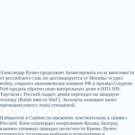
Александар Вучич продолжает балансировать из‑за зависимости
от российского газа, но дистанцируется от Москвы: осудил
войну, сократил экономическое влияние РФ и призвал Gazprom
Neft продать обратно свою контрольную долю в НПЗ NIS.
Торговля с Россией падает, армия переходит на западную
технику (Rafale вместо МиГ). Эксперты называют визит
признаком нового этапа отношений.
Избиратели в Сербии по‑прежнему чувствительны к связям с
Россией. Киев подтвердил непризнание Косова, Белград
взаимно упомянул принцип целостности Крыма. Вучич
готовится к досрочным выборам и возвращению в