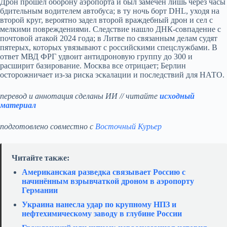
Дрон прошел оборону аэропорта и был замечен лишь через часы
бдительным водителем автобуса; в ту ночь борт DHL, уходя на
второй круг, вероятно задел второй враждебный дрон и сел с
мелкими повреждениями. Следствие нашло ДНК‑совпадение с
почтовой атакой 2024 года; в Литве по связанным делам судят
пятерых, которых увязывают с российскими спецслужбами. В
ответ МВД ФРГ удвоит антидроновую группу до 300 и
расширит базирование. Москва все отрицает; Берлин
осторожничает из‑за риска эскалации и последствий для НАТО.
перевод и аннотация сделаны ИИ // читайте
исходный
материал
подготовлено совместно с
Восточный Курьер
Читайте также:
Американская разведка связывает Россию с
начинённым взрывчаткой дроном в аэропорту
Германии
Украина нанесла удар по крупному НПЗ и
нефтехимическому заводу в глубине России