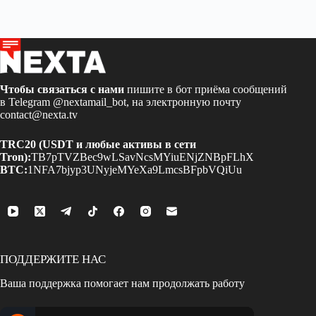
Чтобы связаться с нами
пишите в бот приёма сообщений
в Telegram
@nextamail_bot
, на электронную почту
contact@nexta.tv
TRC20 (USDT и любые активы в сети
Tron):
TB7pTVZBec9wLSavNcsMYiuENjZNBpFLhX
BTC:
1NFA7bjyp3UNyjeMYeXa9LmcsBFpbVQiUu
ПОДДЕРЖИТЕ НАС
Ваша поддержка помогает нам продолжать работу