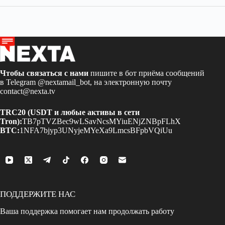
Чтобы связаться с нами
пишите в бот приёма сообщений
в Telegram
@nextamail_bot
, на электронную почту
contact@nexta.tv
TRC20 (USDT и любые активы в сети
Tron):
TB7pTVZBec9wLSavNcsMYiuENjZNBpFLhX
BTC:
1NFA7bjyp3UNyjeMYeXa9LmcsBFpbVQiUu
ПОДДЕРЖИТЕ НАС
Ваша поддержка помогает нам продолжать работу