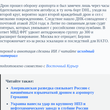
Дрон прошел оборону аэропорта и был замечен лишь через часы
бдительным водителем автобуса; в ту ночь борт DHL, уходя на
второй круг, вероятно задел второй враждебный дрон и сел с
мелкими повреждениями. Следствие нашло ДНК‑совпадение с
почтовой атакой 2024 года; в Литве по связанным делам судят
пятерых, которых увязывают с российскими спецслужбами. В
ответ МВД ФРГ удвоит антидроновую группу до 300 и
расширит базирование. Москва все отрицает; Берлин
осторожничает из‑за риска эскалации и последствий для НАТО.
перевод и аннотация сделаны ИИ // читайте
исходный
материал
подготовлено совместно с
Восточный Курьер
Читайте также:
Американская разведка связывает Россию с
начинённым взрывчаткой дроном в аэропорту
Германии
Украина нанесла удар по крупному НПЗ и
нефтехимическому заводу в глубине России