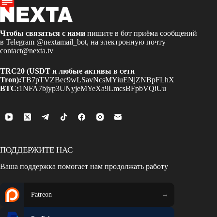
Чтобы связаться с нами
пишите в бот приёма сообщений
в Telegram
@nextamail_bot
, на электронную почту
contact@nexta.tv
TRC20 (USDT и любые активы в сети
Tron):
TB7pTVZBec9wLSavNcsMYiuENjZNBpFLhX
BTC:
1NFA7bjyp3UNyjeMYeXa9LmcsBFpbVQiUu
ПОДДЕРЖИТЕ НАС
Ваша поддержка помогает нам продолжать работу
Patreon