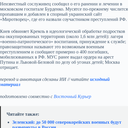
Неизвестный сослуживец сообщил о его ранении и лечении в
московском госпитале Бурденко. Мусятсе по‑прежнему числится
пропавшим и добавлен в спорный украинский сайт
«Миротворец», где его назвали соучастником преступлений РФ.
Киев обвиняет Кремль в идеологической обработке подростков
на оккупированных территориях (около 1,6 млн детей): лагеря
«военно‑патриотического» воспитания, принуждение к службе;
правозащитники называют это возможным военным
преступлением и сообщают примерно о 400 погибших,
мобилизованных в РФ. МУС ранее выдал ордера на арест
Путина и Львовой‑Беловой по делу об угонах детей; Москва
отрицает.
перевод и аннотация сделаны ИИ // читайте
исходный
материал
подготовлено совместно с
Восточный Курьер
Читайте также:
Зеленский: до 50 000 северокорейских военных будут
развернуты в России