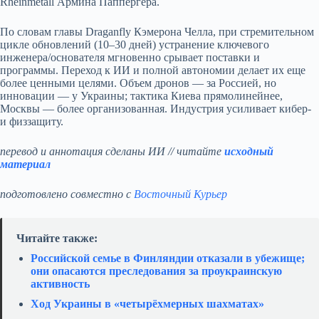
Rheinmetall Армина Паппергера.
По словам главы Draganfly Кэмерона Челла, при стремительном
цикле обновлений (10–30 дней) устранение ключевого
инженера/основателя мгновенно срывает поставки и
программы. Переход к ИИ и полной автономии делает их еще
более ценными целями. Объем дронов — за Россией, но
инновации — у Украины; тактика Киева прямолинейнее,
Москвы — более организованная. Индустрия усиливает кибер-
и физзащиту.
перевод и аннотация сделаны ИИ // читайте
исходный
материал
подготовлено совместно с
Восточный Курьер
Читайте также:
Российской семье в Финляндии отказали в убежище;
они опасаются преследования за проукраинскую
активность
Ход Украины в «четырёхмерных шахматах»