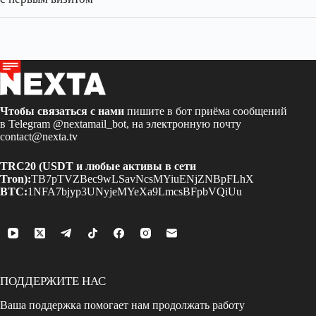
Чтобы связаться с нами
пишите в бот приёма сообщений
в Telegram
@nextamail_bot
, на электронную почту
contact@nexta.tv
TRC20 (USDT и любые активы в сети
Tron):
TB7pTVZBec9wLSavNcsMYiuENjZNBpFLhX
BTC:
1NFA7bjyp3UNyjeMYeXa9LmcsBFpbVQiUu
ПОДДЕРЖИТЕ НАС
Ваша поддержка помогает нам продолжать работу