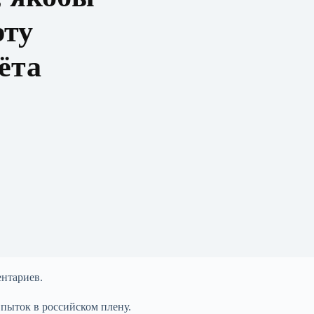
рту
ёта
нтариев.
 пыток в российском плену.