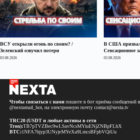
ВСУ открыли огонь по своим? /
В США призвали
Зеленский озвучил потери
Сенсационное з
03.08.2026
03.08.2026
Чтобы связаться с нами
пишите в бот приёма сообщений в
@nextamail_bot
, на электронную почту
contact@nexta.tv
TRC20 (USDT и любые активы в сети
Tron):
TB7pTVZBec9wLSavNcsMYiuENjZNBpFLhX
BTC:
1NFA7bjyp3UNyjeMYeXa9LmcsBFpbVQiUu