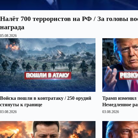
Налёт 700 террористов на РФ / За головы в
награда
05.08.2026
Войска пошли в контратаку / 250 орудий
Трамп изменил 
стянуты к границе
Немедленное ра
03.08.2026
03.08.2026