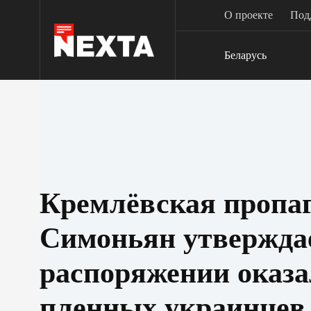
Перейти
О проекте
Под
к
сути
Беларусь
Кремлёвская пропа
Симоньян утверждает
распоряжении оказа
пленных украинцев