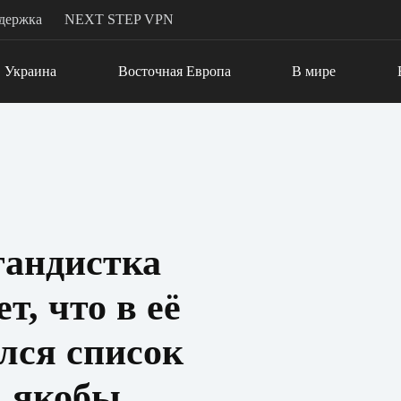
держка
NEXT STEP VPN
Украина
Восточная Европа
В мире
гандистка
, что в её
лся список
, якобы