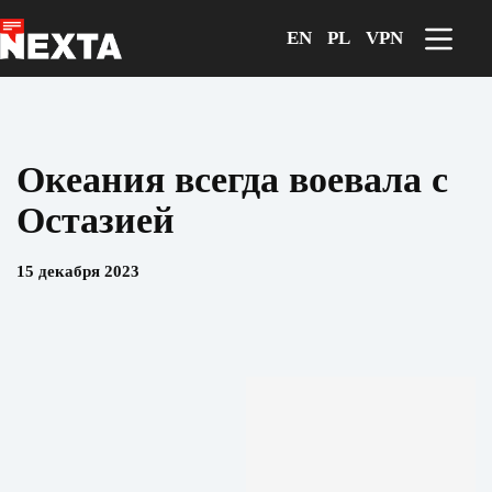
Перейти
к
EN
PL
VPN
сути
Океания всегда воевала с
Остазией
15 декабря 2023