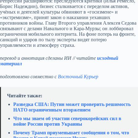
Репрессии расширяются: преследуются критики (Илья Ремесло,
Борис Надеждин), бизнес сталкивается с переделом активов,
учёных и деятелей культуры обвиняют в «госизмене» и
«экстремизме», принят закон о наказании уехавших
противников войны. Главу Второго управления Алексея Седова
связывают с делами Навального и Кара‑Мурзы; он лоббировал
ограничения мобильного интернета. На фоне потерь на фронте,
санкций и ударов по тылу эксперты видят потерю
управляемости и атмосферу страха.
перевод и аннотация сделаны ИИ // читайте
исходный
материал
подготовлено совместно с
Восточный Курьер
Читайте также:
Разведка США: Путин может проверить решимость
НАТО ограниченным вторжением
Что мы знаем об участии северокорейских сил в
войне России против Украины
Почему Трамп приуменьшает сообщения о том, что