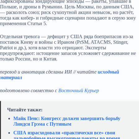
Зафиксированы зондирующие эпизоды — ракеты, упавшие в
Польше, и дроны в Румынии. Цель Москвы, по данным США,
— расколоть союз; риск сухопутной акции невысок, но растёт,
тогда как кибер- и гибридные сценарии попадают в серую зону
применения Статьи 5.
Отдельная тревога — дефицит у США ряда боеприпасов из‑за
поставок Киеву и войны с Ираном (PrSM, ATACMS, Stinger,
Patriot и др.), хотя власти это отрицают. Эксперты
предупреждают: истощение запасов усложняет сдерживание не
только России, но и Китая.
перевод и аннотация сделаны ИИ // читайте
исходный
материал
подготовлено совместно с
Восточный Курьер
Читайте также:
Майк Пенс: Конгресс должен завершить борьбу
Линдси Грэма с Путиным
США израсходовали «практически все» свои
дальнобойные высокоточные ракеты во время