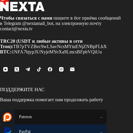
Чтобы связаться с нами
пишите в бот приёма сообщений
в Telegram
@nextamail_bot
, на электронную почту
contact@nexta.tv
TRC20 (USDT и любые активы в сети
Tron):
TB7pTVZBec9wLSavNcsMYiuENjZNBpFLhX
BTC:
1NFA7bjyp3UNyjeMYeXa9LmcsBFpbVQiUu
ПОДДЕРЖИТЕ НАС
Ваша поддержка помогает нам продолжать работу
Patreon
PayPal