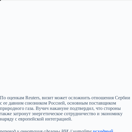
По оценкам Reuters, визит может осложнить отношения Сербии
с ее давним союзником Россией, основным поставщиком
природного газа. Вучич накануне подтвердил, что стороны
также затронут энергетическое сотрудничество и экономику
наряду с европейской интеграцией.
перевод и аннотация сделаны ИИ // читайте
исходный