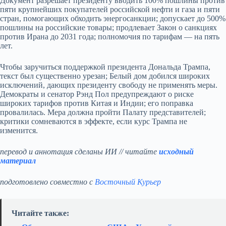
Документ разрешает президенту вводить 100% пошлины против
пяти крупнейших покупателей российской нефти и газа и пяти
стран, помогающих обходить энергосанкции; допускает до 500%
пошлины на российские товары; продлевает Закон о санкциях
против Ирана до 2031 года; полномочия по тарифам — на пять
лет.
Чтобы заручиться поддержкой президента Дональда Трампа,
текст был существенно урезан; Белый дом добился широких
исключений, дающих президенту свободу не применять меры.
Демократы и сенатор Рэнд Пол предупреждают о риске
широких тарифов против Китая и Индии; его поправка
провалилась. Мера должна пройти Палату представителей;
критики сомневаются в эффекте, если курс Трампа не
изменится.
перевод и аннотация сделаны ИИ // читайте
исходный
материал
подготовлено совместно с
Восточный Курьер
Читайте также: