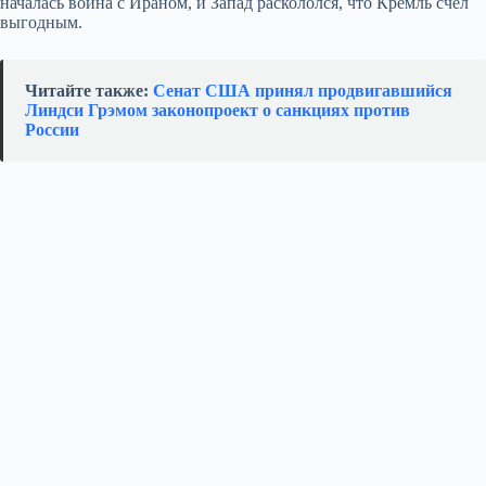
началась война с Ираном, и Запад раскололся, что Кремль счёл
выгодным.
Читайте также:
Сенат США принял продвигавшийся
Линдси Грэмом законопроект о санкциях против
России