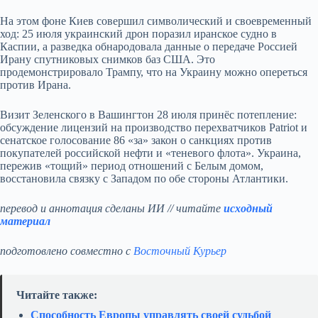
На этом фоне Киев совершил символический и своевременный
ход: 25 июля украинский дрон поразил иранское судно в
Каспии, а разведка обнародовала данные о передаче Россией
Ирану спутниковых снимков баз США. Это
продемонстрировало Трампу, что на Украину можно опереться
против Ирана.
Визит Зеленского в Вашингтон 28 июля принёс потепление:
обсуждение лицензий на производство перехватчиков Patriot и
сенатское голосование 86 «за» закон о санкциях против
покупателей российской нефти и «теневого флота». Украина,
пережив «тощий» период отношений с Белым домом,
восстановила связку с Западом по обе стороны Атлантики.
перевод и аннотация сделаны ИИ // читайте
исходный
материал
подготовлено совместно с
Восточный Курьер
Читайте также:
Способность Европы управлять своей судьбой