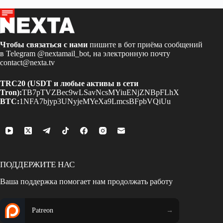
Чтобы связаться с нами
пишите в бот приёма сообщений
в Telegram
@nextamail_bot
, на электронную почту
contact@nexta.tv
TRC20 (USDT и любые активы в сети
Tron):
TB7pTVZBec9wLSavNcsMYiuENjZNBpFLhX
BTC:
1NFA7bjyp3UNyjeMYeXa9LmcsBFpbVQiUu
ПОДДЕРЖИТЕ НАС
Ваша поддержка помогает нам продолжать работу
Patreon