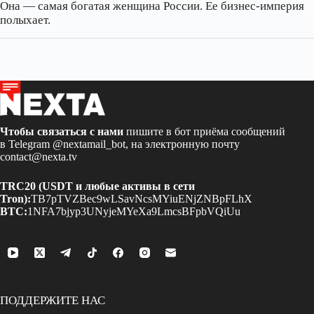
Она — самая богатая женщина России. Ее бизнес‑империя
полыхает.
Чтобы связаться с нами
пишите в бот приёма сообщений
в Telegram
@nextamail_bot
, на электронную почту
contact@nexta.tv
TRC20 (USDT и любые активы в сети
Tron):
TB7pTVZBec9wLSavNcsMYiuENjZNBpFLhX
BTC:
1NFA7bjyp3UNyjeMYeXa9LmcsBFpbVQiUu
ПОДДЕРЖИТЕ НАС