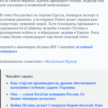
из‑за гибели мирных; Кремль афиширует потери, подводя базу
для эскалации и возможной мобилизации.
В ответ Россия бьет по портам Одессы, блокируя экспорт и
усиливая давление, а истощение Patriot делает украинскую
энергетику уязвимой зимой. Хотя технократы призывают к
сдержанности (Собянин), ястребы толкают Путина к
расширению войны и «гибридным» акциям в Европе. Риск:
ставка Киева спровоцирует еще более опасный ответ.
перевод и аннотация сделаны ИИ // читайте
исходный
материал
подготовлено совместно с
Восточный Курьер
Читайте также:
Как стартап‑производитель дронов обеспечивает
кампанию глубоких ударов Украины
Она — самая богатая женщина России. Ее
бизнес‑империя полыхает.
Война Путина делает Северную Корею богатой: Ким