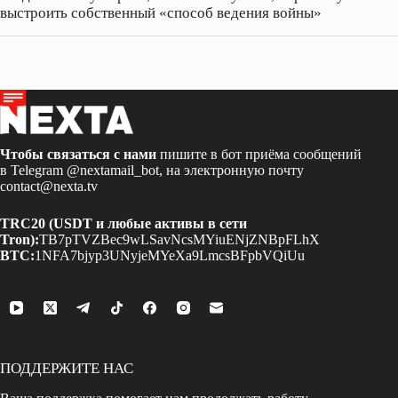
выстроить собственный «способ ведения войны»
Чтобы связаться с нами
пишите в бот приёма сообщений
в Telegram
@nextamail_bot
, на электронную почту
contact@nexta.tv
TRC20 (USDT и любые активы в сети
Tron):
TB7pTVZBec9wLSavNcsMYiuENjZNBpFLhX
BTC:
1NFA7bjyp3UNyjeMYeXa9LmcsBFpbVQiUu
ПОДДЕРЖИТЕ НАС