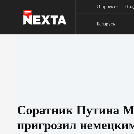
Перейти
О проекте
Под
к
сути
Беларусь
Соратник Путина М
пригрозил немецки