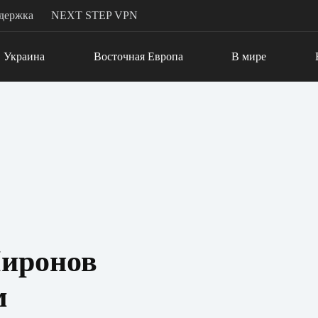
держка
NEXT STEP VPN
Украина
Восточная Европа
В мире
иронов
м