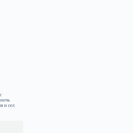
с
 ночь
я и сел