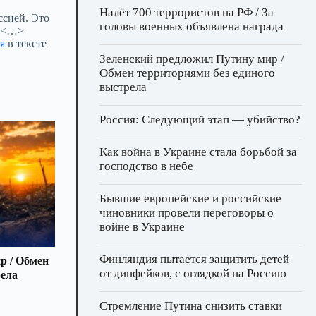
Налёт 700 террористов на РФ / За
ссией. Это
головы военных объявлена награда
. <…>
я
в тексте
Зеленский предложил Путину мир /
Обмен территориями без единого
выстрела
Россия: Следующий этап — убийство?
Как война в Украине стала борьбой за
господство в небе
Бывшие европейские и российские
чиновники провели переговоры о
войне в Украине
Финляндия пытается защитить детей
р / Обмен
от дипфейков, с оглядкой на Россию
рела
Стремление Путина снизить ставки