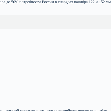
ла до 50% потребности России в снарядах калибра 122 и 152 мм
и ракетной программ: показаны крупнейшие военные корабли,