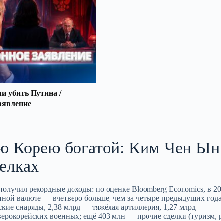
 убить Путина /
аявление
ю Корею богатой: Ким Чен Ын
елках
лучил рекордные доходы: по оценке Bloomberg Economics, в 2
анной валюте — вчетверо больше, чем за четыре предыдущих года
кие снаряды, 2,38 млрд — тяжёлая артиллерия, 1,27 млрд —
верокорейских военных; ещё 403 млн — прочие сделки (туризм, 