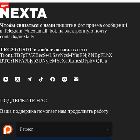
Чтобы связаться с нами
пишите в бот приёма сообщений
в Telegram
@nextamail_bot
, на электронную почту
contact@nexta.tv
TRC20 (USDT и любые активы в сети
Tron):
TB7pTVZBec9wLSavNcsMYiuENjZNBpFLhX
BTC:
1NFA7bjyp3UNyjeMYeXa9LmcsBFpbVQiUu
ПОДДЕРЖИТЕ НАС
Ваша поддержка помогает нам продолжать работу
Patreon