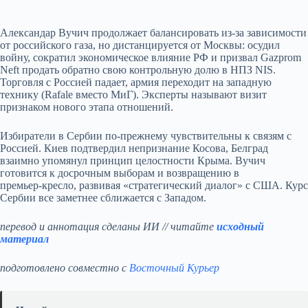
Александар Вучич продолжает балансировать из‑за зависимости
от российского газа, но дистанцируется от Москвы: осудил
войну, сократил экономическое влияние РФ и призвал Gazprom
Neft продать обратно свою контрольную долю в НПЗ NIS.
Торговля с Россией падает, армия переходит на западную
технику (Rafale вместо МиГ). Эксперты называют визит
признаком нового этапа отношений.
Избиратели в Сербии по‑прежнему чувствительны к связям с
Россией. Киев подтвердил непризнание Косова, Белград
взаимно упомянул принцип целостности Крыма. Вучич
готовится к досрочным выборам и возвращению в
премьер‑кресло, развивая «стратегический диалог» с США. Курс
Сербии все заметнее сближается с Западом.
перевод и аннотация сделаны ИИ // читайте
исходный
материал
подготовлено совместно с
Восточный Курьер