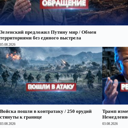
Зеленский предложил Путину мир / Обмен
территориями без единого выстрела
05.08.2026
Войска пошли в контратаку / 250 орудий
Трамп изме
стянуты к границе
Немедленно
03.08.2026
03.08.2026