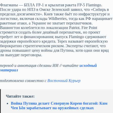
Флагманы — БПЛА FP‑1 и крылатая ракета FP‑5 Flamingo.
После удара по НПЗ в Омске Зеленский заявил, что «Сибирь в
пределах досягаемости». Киев также бьёт по инфраструктуре и
логистике, включая склады Wildberries, тогда как РФ наращивает
ракетные атаки, а Украине не хватает перехватчиков.
Вашингтон колеблется по локализации Patriot. Fire Point
стремится создать более дешёвый перехватчик, но проект
требует лет и финансирования; выпуск Flamingo сдерживают
задержки европейского кредита. Терех называет европейскую
бюрократию стратегическим риском. Эксперты считают, что
дроны повышают цену войны для Путина, хотя одни они вряд
ли вынудят переговоры.
перевод и аннотация сделаны ИИ // читайте
исходный
материал
подготовлено совместно с
Восточный Курьер
Читайте также:
Война Путина делает Северную Корею богатой: Ким
Чен Ын зарабатывает на оружейных сделках