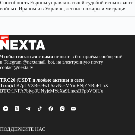
Способность Европы управлять своей судьбой испытывают
войны с Ираном и в Украине, лесные пожары и миграция
Чтобы связаться с нами
пишите в бот приёма сообщений
в Telegram
@nextamail_bot
, на электронную почту
contact@nexta.tv
TRC20 (USDT и любые активы в сети
Tron):
TB7pTVZBec9wLSavNcsMYiuENjZNBpFLhX
BTC:
1NFA7bjyp3UNyjeMYeXa9LmcsBFpbVQiUu
ПОДДЕРЖИТЕ НАС